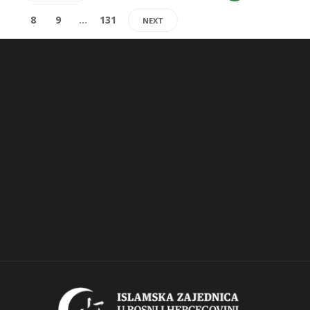
8
9
…
131
NEXT