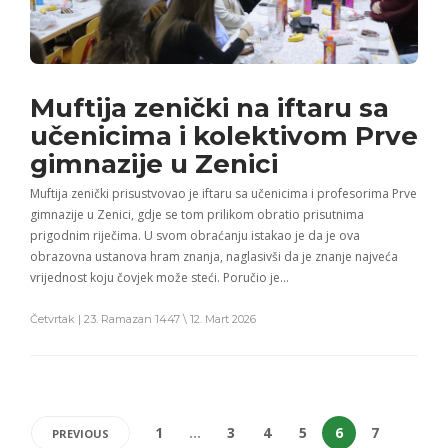
Muftija zenički na iftaru sa
učenicima i kolektivom Prve
gimnazije u Zenici
Muftija zenički prisustvovao je iftaru sa učenicima i profesorima Prve
gimnazije u Zenici, gdje se tom prilikom obratio prisutnima
prigodnim riječima. U svom obraćanju istakao je da je ova
obrazovna ustanova hram znanja, naglasivši da je znanje najveća
vrijednost koju čovjek može steći. Poručio je…
Četvrtak | 23. Ramazan 1447 \ 12. Mart 2026
1
…
3
4
5
6
7
PREVIOUS