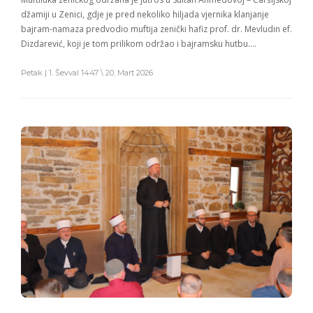
džamiji u Zenici, gdje je pred nekoliko hiljada vjernika klanjanje
bajram-namaza predvodio muftija zenički hafiz prof. dr. Mevludin ef.
Dizdarević, koji je tom prilikom održao i bajramsku hutbu….
Petak | 1. Ševval 1447 \ 20. Mart 2026