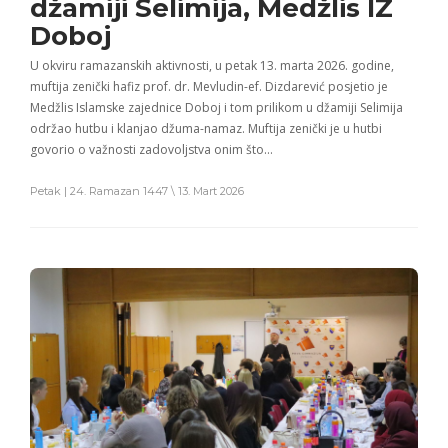
džamiji Selimija, Medžlis IZ
Doboj
U okviru ramazanskih aktivnosti, u petak 13. marta 2026. godine,
muftija zenički hafiz prof. dr. Mevludin-ef. Dizdarević posjetio je
Medžlis Islamske zajednice Doboj i tom prilikom u džamiji Selimija
održao hutbu i klanjao džuma-namaz. Muftija zenički je u hutbi
govorio o važnosti zadovoljstva onim što…
Petak | 24. Ramazan 1447 \ 13. Mart 2026