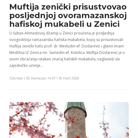
Muftija zenički prisustvovao
posljednjoj ovoramazanskoj
hafiskoj mukabeli u Zenici
U Sultan-Ahmedovoj džamiji u Zenici proučena je posljednja
ovogodišnja ramazanska hafiska mukabela, kojoj su prisustvovali
muftija zenički hafiz prof. dr. Mevludin-ef. Dizdarević i glavni imam
Medžlisa IZ Zenica mr. Sumedin-ef. Kobilica. Muftija Dizdarević je u
svom obraćanju istakao značaj hafiskih mukabela, naglasivši da
zajedničko učenje…
Četvrtak | 30. Ramazan 1447 \ 19. Mart 2026