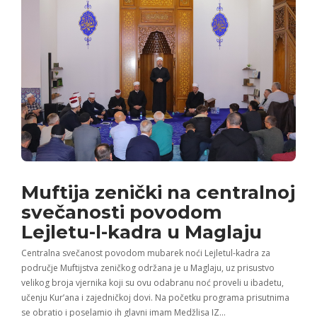
Muftija zenički na centralnoj
svečanosti povodom
Lejletu-l-kadra u Maglaju
Centralna svečanost povodom mubarek noći Lejletul-kadra za
područje Muftijstva zeničkog održana je u Maglaju, uz prisustvo
velikog broja vjernika koji su ovu odabranu noć proveli u ibadetu,
učenju Kur’ana i zajedničkoj dovi. Na početku programa prisutnima
se obratio i poselamio ih glavni imam Medžlisa IZ…