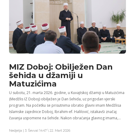
MIZ Doboj: Obilježen Dan
šehida u džamiji u
Matuzićima
U subotu, 21. marta 2026. godine, u Kuvajtskoj džamiji u Matuzićima
(Medžlis IZ Doboj) obilježen je Dan šehida, uz prigodan vjerski
program. Na početku se prisutnima obratio glavni imam Medžlisa
Islamske zajednice Doboj, Ibrahim-ef. Halilović, istakavši značaj
čuvanja uspomene na šehide. Nakon obraćanja glavnog imama,…
Nedjelja | 3. Ševval 1447 \ 22. Mart 2026