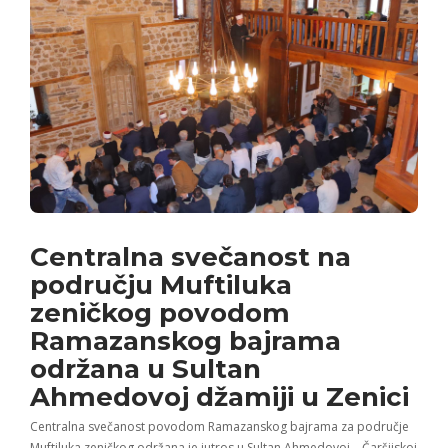
Centralna svečanost na
području Muftiluka
zeničkog povodom
Ramazanskog bajrama
održana u Sultan
Ahmedovoj džamiji u Zenici
Centralna svečanost povodom Ramazanskog bajrama za područje
Muftiluka zeničkog održana je jutros u Sultan Ahmedovoj – Čaršijskoj