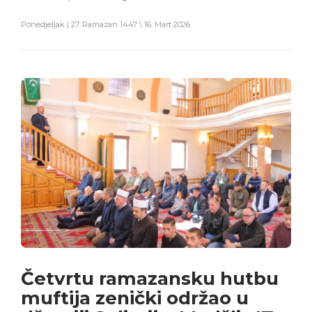
Ponedjeljak | 27. Ramazan 1447 \ 16. Mart 2026
Četvrtu ramazansku hutbu
muftija zenički održao u