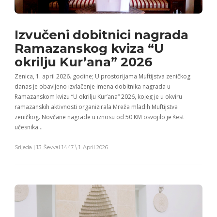
Izvučeni dobitnici nagrada
Ramazanskog kviza “U
okrilju Kur’ana” 2026
Zenica, 1. april 2026. godine; U prostorijama Muftijstva zeničkog
danas je obavljeno izvlačenje imena dobitnika nagrada u
Ramazanskom kvizu “U okrilju Kur’ana“ 2026, kojeg je u okviru
ramazanskih aktivnosti organizirala Mreža mladih Muftijstva
zeničkog. Novčane nagrade u iznosu od 50 KM osvojilo je šest
učesnika…
Srijeda | 13. Ševval 1447 \ 1. April 2026