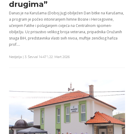
drugima”
Danas je na Karušama (Doboj Jug) obilježen Dan bitke na Karušama,
a program je počeo intoniranjem himne Bosne i Hercegovine,
učenjem Fatihe i polaganjem cvijeća na Centralnom spomen-
obilježju. Uz prisustvo velikog broja veterana, pripadnika Oružanih
snaga BiH, predstavnika vlasti svih nivoa, muftije zeničkog hafiza
prof….
Nedjelja | 3. Ševval 1447 \ 22. Mart 2026