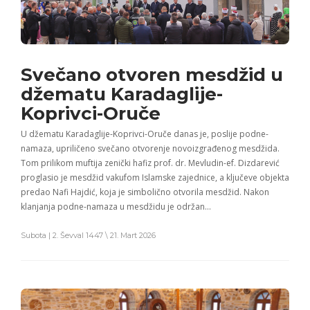
Svečano otvoren mesdžid u
džematu Karadaglije-
Koprivci-Oruče
U džematu Karadaglije-Koprivci-Oruče danas je, poslije podne-
namaza, upriličeno svečano otvorenje novoizgrađenog mesdžida.
Tom prilikom muftija zenički hafiz prof. dr. Mevludin-ef. Dizdarević
proglasio je mesdžid vakufom Islamske zajednice, a ključeve objekta
predao Nafi Hajdić, koja je simbolično otvorila mesdžid. Nakon
klanjanja podne-namaza u mesdžidu je održan…
Subota | 2. Ševval 1447 \ 21. Mart 2026