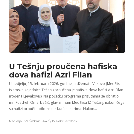
U Tešnju proučena hafiska
dova hafizi Azri Filan
U nedjelju, 15. februara 2026. godine, u džematu Vukovo (Medžlis
Islamske zajednice Tešanj) proučena je hafiska dova hafizi Azri Filan
(rođena Ljevaković). Na početku programa prisutnima se obratio
mr. Fuad-ef. Omerbašić, glavni imam Medžlisa IZ Tešanj, nakon čega
su hafizi proučili odlomke iz Kur’ani-kerima. Nakon…
Nedjelja | 27. Ša'ban 1447 \ 15. Februar 2026