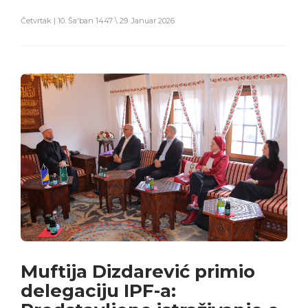
Četvrtak | 10. Ša'ban 1447 \ 29. Januar 2026
Muftija Dizdarević primio
delegaciju IPF-a: