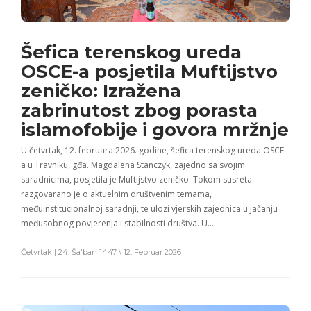
Šefica terenskog ureda
OSCE-a posjetila Muftijstvo
zeničko: Izražena
zabrinutost zbog porasta
islamofobije i govora mržnje
U četvrtak, 12. februara 2026. godine, šefica terenskog ureda OSCE-
a u Travniku, gđa. Magdalena Stanczyk, zajedno sa svojim
saradnicima, posjetila je Muftijstvo zeničko. Tokom susreta
razgovarano je o aktuelnim društvenim temama,
međuinstitucionalnoj saradnji, te ulozi vjerskih zajednica u jačanju
međusobnog povjerenja i stabilnosti društva. U…
Četvrtak | 24. Ša'ban 1447 \ 12. Februar 2026