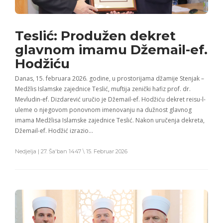
Teslić: Produžen dekret
glavnom imamu Džemail-ef.
Hodžiću
Danas, 15. februara 2026. godine, u prostorijama džamije Stenjak –
Medžlis Islamske zajednice Teslić, muftija zenički hafiz prof. dr.
Mevludin-ef. Dizdarević uručio je Džemail-ef. Hodžiću dekret reisu-l-
uleme o njegovom ponovnom imenovanju na dužnost glavnog
imama Medžlisa Islamske zajednice Teslić. Nakon uručenja dekreta,
Džemail-ef. Hodžić izrazio…
Nedjelja | 27. Ša'ban 1447 \ 15. Februar 2026