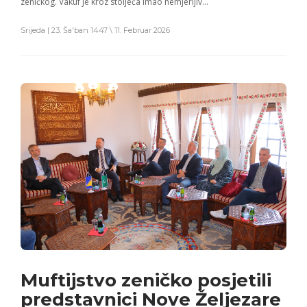
zeničkog. Vakuf je kroz stoljeća imao nemjerljiv…
Srijeda | 23. Ša'ban 1447 \ 11. Februar 2026
Muftijstvo zeničko posjetili
predstavnici Nove Željezare