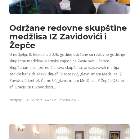
Održane redovne skupštine
medžlisa IZ Zavidovići i
Žepče
U nedjelju, 8. februara 2026. godine održane su redovne godišnje
skupštine medžlisa Islamske zajednice Zavidovići i Žepče.
Skupštinama su, pored članova skupština, prisustvovali muftija
zenički hafiz dr. Mevludin-ef. Dizdarević, glavni imam Medžlisa IZ
Zavidovići Izet-ef. Čamdžić, glavni imam Medžlisa IZ Žepče Džafer-
ef. Gračić, te rukovodioci…
Nedjelja | 20. Ša'ban 1447 \ 8. Februar 2026