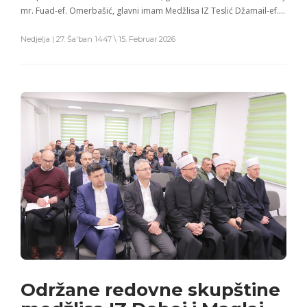
mr. Fuad-ef. Omerbašić, glavni imam Medžlisa IZ Teslić Džamail-ef….
Nedjelja | 27. Ša'ban 1447 \ 15. Februar 2026
Održane redovne skupštine