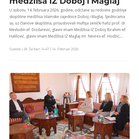
medžlisa IZ Doboj i Maglaj
U subotu, 14. februara 2026. godine, održane su redovne godišnje
skupštine medžlisa Islamske zajednice Doboj i Maglaj. Sjednicama
su, uz članove skupština, prisustvovali muftija zenički hafiz prof. dr.
Mevludin-ef. Dizdarević, glavni imam Medžlisa IZ Doboj Ibrahim-ef.
Halilović, glavni imam Medžlisa IZ Maglaj mr. Nevres-ef. Hodžić,…
Subota | 26. Ša'ban 1447 \ 14. Februar 2026