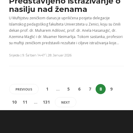
Predstavljeno istraživanje o
nasilju nad ženama
U Muftijstvu zeničkom danas je upriličena posjeta delegacije
Islamskog pedagoškog fakulteta Univerziteta u Zenici, koju su činili
dekan prof. dr. Muharem Adilović, prof. dr. Anela Hasanagić, dr.
Azemina Maglić i dr. Muamer Neimarlija. Tokom sastanka, profesori
su muftiji zeničkom predstavili rezultate i ciljeve istraživanja koje…
Srijeda | 9. Ša'ban 1447 \ 28. Januar 2026
1
…
5
6
7
8
9
PREVIOUS
10
11
…
131
NEXT