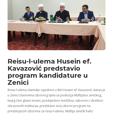
Reisu-l-ulema Husein ef.
Kavazović predstavio
program kandidature u
Zenici
Reisu-l-ulema Islamske zajednice u BiH Husein ef. Kavazović danas je
u Zenici članovima izbornog tijela sa područja Muftijstva zeničkog,
kojeg čine glavni imami, predsjednici medžlisa, sabornici i direktori
obrazovnih institucija, predstavio svoj izborni program na
predstojećim izborima za reisu-l-ulemu. Muftija zenički hafiz