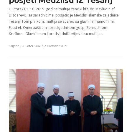
posjeti Medžlisu IZ Tešanj
U utorak 01. 10. 2019. godine muftija zenički hfz. dr. Mevludin ef.
Dizdarević, sa saradnicima, posjetio je Medžlis Islamske zajednice
Tešanj. Tom prilikom, muftija se susreo sa glavnim imamom mr.
Fuad ef. Omerbašićem i predsjednikom gosp. Zehrudinom
Kruškom. Glavni imam i predsjednik izvijestili su muftiju…
Srijeda | 3. Safer 1441 \ 2. Oktobar 2019