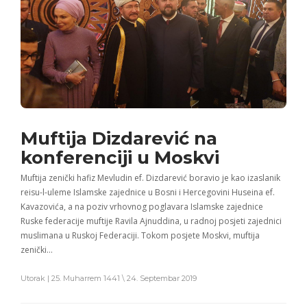
Muftija Dizdarević na
konferenciji u Moskvi
Muftija zenički hafiz Mevludin ef. Dizdarević boravio je kao izaslanik
reisu-l-uleme Islamske zajednice u Bosni i Hercegovini Huseina ef.
Kavazovića, a na poziv vrhovnog poglavara Islamske zajednice
Ruske federacije muftije Ravila Ajnuddina, u radnoj posjeti zajednici
muslimana u Ruskoj Federaciji. Tokom posjete Moskvi, muftija
zenički…
Utorak | 25. Muharrem 1441 \ 24. Septembar 2019