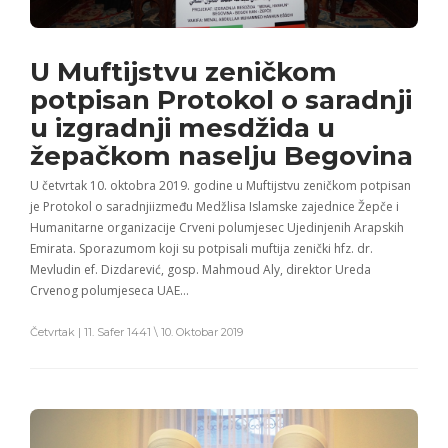
U Muftijstvu zeničkom
potpisan Protokol o saradnji
u izgradnji mesdžida u
žepačkom naselju Begovina
U četvrtak 10. oktobra 2019. godine u Muftijstvu zeničkom potpisan
je Protokol o saradnjiizmeđu Medžlisa Islamske zajednice Žepče i
Humanitarne organizacije Crveni polumjesec Ujedinjenih Arapskih
Emirata. Sporazumom koji su potpisali muftija zenički hfz. dr.
Mevludin ef. Dizdarević, gosp. Mahmoud Aly, direktor Ureda
Crvenog polumjeseca UAE…
Četvrtak | 11. Safer 1441 \ 10. Oktobar 2019