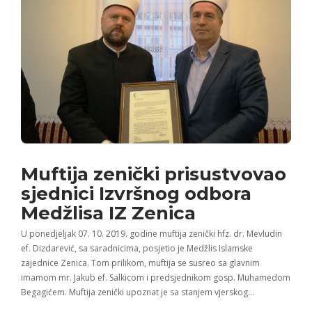
Muftija zenički prisustvovao
sjednici Izvršnog odbora
Medžlisa IZ Zenica
U ponedjeljak 07. 10. 2019. godine muftija zenički hfz. dr. Mevludin
ef. Dizdarević, sa saradnicima, posjetio je Medžlis Islamske
zajednice Zenica. Tom prilikom, muftija se susreo sa glavnim
imamom mr. Jakub ef. Salkicom i predsjednikom gosp. Muhamedom
Begagićem. Muftija zenički upoznat je sa stanjem vjerskog…