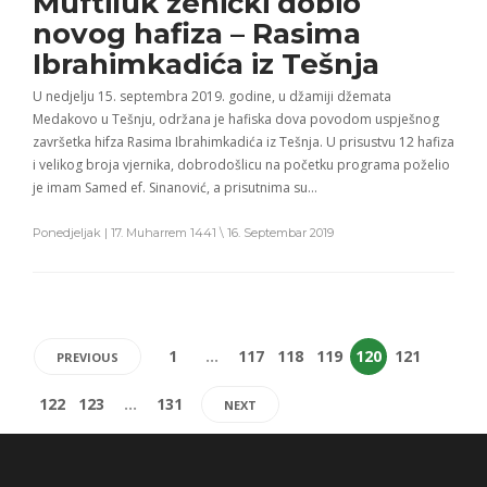
Muftiluk zenički dobio
novog hafiza – Rasima
Ibrahimkadića iz Tešnja
U nedjelju 15. septembra 2019. godine, u džamiji džemata
Medakovo u Tešnju, održana je hafiska dova povodom uspješnog
završetka hifza Rasima Ibrahimkadića iz Tešnja. U prisustvu 12 hafiza
i velikog broja vjernika, dobrodošlicu na početku programa poželio
je imam Samed ef. Sinanović, a prisutnima su…
Ponedjeljak | 17. Muharrem 1441 \ 16. Septembar 2019
1
…
117
118
119
120
121
PREVIOUS
122
123
…
131
NEXT