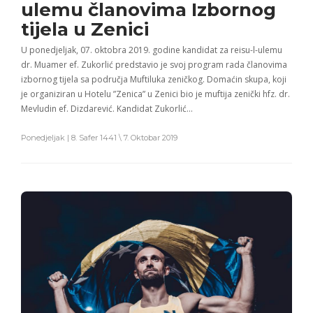
ulemu članovima Izbornog
tijela u Zenici
U ponedjeljak, 07. oktobra 2019. godine kandidat za reisu-l-ulemu
dr. Muamer ef. Zukorlić predstavio je svoj program rada članovima
izbornog tijela sa područja Muftiluka zeničkog. Domaćin skupa, koji
je organiziran u Hotelu ”Zenica” u Zenici bio je muftija zenički hfz. dr.
Mevludin ef. Dizdarević. Kandidat Zukorlić…
Ponedjeljak | 8. Safer 1441 \ 7. Oktobar 2019