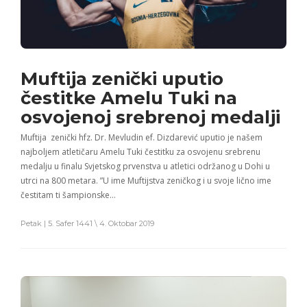
Muftija zenički uputio
čestitke Amelu Tuki na
osvojenoj srebrenoj medalji
Muftija zenički hfz. Dr. Mevludin ef. Dizdarević uputio je našem
najboljem atletičaru Amelu Tuki čestitku za osvojenu srebrenu
medalju u finalu Svjetskog prvenstva u atletici održanog u Dohi u
utrci na 800 metara. ”U ime Muftijstva zeničkog i u svoje lično ime
čestitam ti šampionske…
Petak | 5. Safer 1441 \ 4. Oktobar 2019