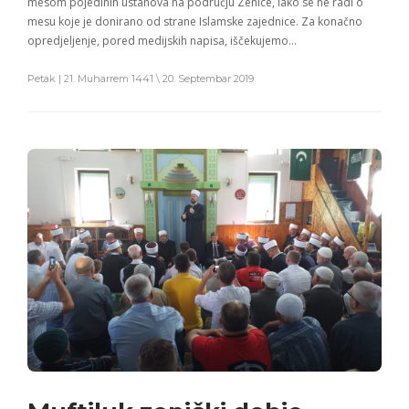
mesom pojedinih ustanova na području Zenice, iako se ne radi o
mesu koje je donirano od strane Islamske zajednice. Za konačno
opredjeljenje, pored medijskih napisa, iščekujemo…
Petak | 21. Muharrem 1441 \ 20. Septembar 2019