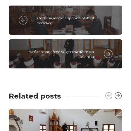
Održana redovna sjednica Muftijstva
zeničkog
Svečano obilježeno 50 godina džemata
Tešanjka
Related posts