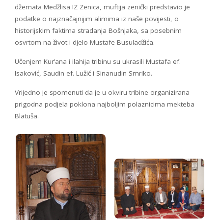
džemata Medžlisa IZ Zenica, muftija zenički predstavio je
podatke o najznačajnijim alimima iz naše povijesti, o
historijskim faktima stradanja Bošnjaka, sa posebnim
osvrtom na život i djelo Mustafe Busuladžića.
Učenjem Kur’ana i ilahija tribinu su ukrasili Mustafa ef.
Isaković, Saudin ef. Lužić i Sinanudin Smriko.
Vrijedno je spomenuti da je u okviru tribine organizirana
prigodna podjela poklona najboljim polaznicima mekteba
Blatuša.