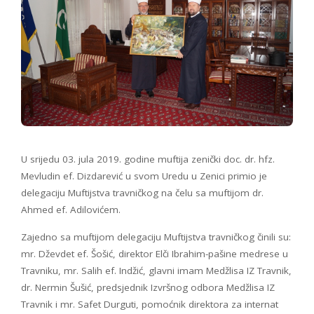
U srijedu 03. jula 2019. godine muftija zenički doc. dr. hfz.
Mevludin ef. Dizdarević u svom Uredu u Zenici primio je
delegaciju Muftijstva travničkog na čelu sa muftijom dr.
Ahmed ef. Adilovićem.
Zajedno sa muftijom delegaciju Muftijstva travničkog činili su:
mr. Dževdet ef. Šošić, direktor Elči Ibrahim-pašine medrese u
Travniku, mr. Salih ef. Indžić, glavni imam Medžlisa IZ Travnik,
dr. Nermin Šušić, predsjednik Izvršnog odbora Medžlisa IZ
Travnik i mr. Safet Durguti, pomoćnik direktora za internat