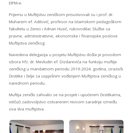
EIPM-e.
Prijemu u Muftijstvu zeničkom prisustvovali su i prof. dr.
Muharem ef. Adilović, profesor na Islamskom pedagoškom
fakultetu u Zenici i Adnan Husić, rukovodilac Službe za
pravne, administrativne, ekonomske i finansijske poslove
Muftijstva zeničkog.
Navedena delegacija u posjetu Muftijstvu došla je povodom
izbora hfz. dr. Mevludin ef. Dizdarevića na funkciju muftije
zeničkog u mandatnom periodu 2019-2024. godina, izrazivši
čestitke i želje za uspješnim vođenjem Muftijstva zeničkog u
narednom periodu.
Muftija zenički zahvalio se na posjeti i upućenim čestitkama,
ističući zadovoljstvo ostvarenim nivoom saradnje između
ova dva muftijstva.