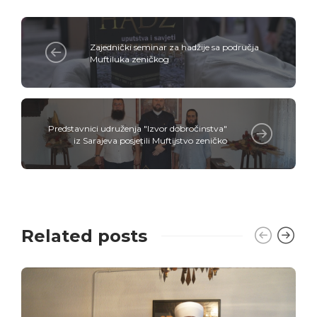
Zajednički seminar za hadžije sa područja
Muftiluka zeničkog
Predstavnici udruženja "Izvor dobročinstva"
iz Sarajeva posjetili Muftijstvo zeničko
Related posts