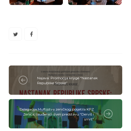
Najava: Promocija knjige “Nastanak
Republike Srpske”
Delegacija Muftijstva zeničkog posjetila KPZ
Zenica; osuđenici izveli predstavu “Derviš i
smrt”