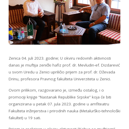
Zenica 04. juli 2023. godine; U okviru redovnih aktivnosti
danas je muftija zenički hafiz prof. dr. Mevludin-ef. Dizdarević
u svom Uredu u Zenici upriličio prijem za prof. dr. Dževada
Drinu, profesora Pravnog fakulteta Univerziteta u Zenici.
Ovom prilikom, razgovarano je, između ostalog, i o
promociji knjige “Nastanak Republike Srpske” koja će biti
organizirana u petak 07. jula 2023. godine u amfiteatru
Fakulteta inžinjerstva i prirodnih nauka (Metalurško-tehnološki
fakultet) u 19 sati.
Prijem je realiziran u okviru aktivnosti ”Kahva sa muftijom”,