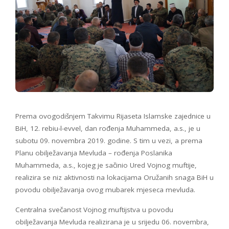
Prema ovogodišnjem Takvimu Rijaseta Islamske zajednice u
BiH, 12. rebiu-l-evvel, dan rođenja Muhammeda, a.s., je u
subotu 09. novembra 2019. godine. S tim u vezi, a prema
Planu obilježavanja Mevluda – rođenja Poslanika
Muhammeda, a.s., kojeg je sačinio Ured Vojnog muftije,
realizira se niz aktivnosti na lokacijama Oružanih snaga BiH u
povodu obilježavanja ovog mubarek mjeseca mevluda.
Centralna svečanost Vojnog muftijstva u povodu
obilježavanja Mevluda realizirana je u srijedu 06. novembra,