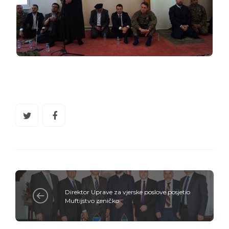
Direktor Uprave za vjerske poslove posjetio
Muftijstvo zeničko