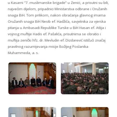
u Kasarni ”7. muslimanske brigade” u Zenici, a prisutni su bili,
najvećim dijelom, pripadnici Ministarstva odbrane i Oružanih
snaga BiH. Tom prilikom, nakon obraćanja glavnog imama
Oružanih snaga BiH Nesib ef. Hadžića, savjetnika za vjerska
pitanja u Ambasadi Republike Turske u BiH Hasan ef. Atlija i
vojnog muftije Hadis ef. Pašalića, prisutnima se obratio i
muftija zenički hfz. dr. Mevludin ef. Dizdarević ističući značaj
pravilnog razumijevanja misije Božijeg Poslanika
Muhammeda, a. s.