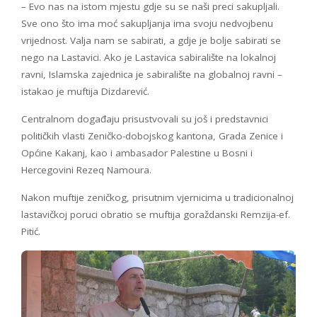
– Evo nas na istom mjestu gdje su se naši preci sakupljali.
Sve ono što ima moć sakupljanja ima svoju nedvojbenu
vrijednost. Valja nam se sabirati, a gdje je bolje sabirati se
nego na Lastavici. Ako je Lastavica sabiralište na lokalnoj
ravni, Islamska zajednica je sabiralište na globalnoj ravni –
istakao je muftija Dizdarević.
Centralnom događaju prisustvovali su još i predstavnici
političkih vlasti Zeničko-dobojskog kantona, Grada Zenice i
Općine Kakanj, kao i ambasador Palestine u Bosni i
Hercegovini Rezeq Namoura.
Nakon muftije zeničkog, prisutnim vjernicima u tradicionalnoj
lastavičkoj poruci obratio se muftija goraždanski Remzija-ef.
Pitić.