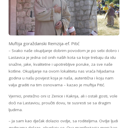
Muftija goraždanski Remzija-ef. Pitić
– Svako naše okupljanje dobrim povodom je po sebi dobro i
Lastavica je jedna od onih naših kota sa koje trebaju da idu
snažne, jake, kvalitetne i upotrebljive poruke, za sve naše
kotline. Okupljanje na ovom lokalitetu nas vraća hiljadama
godina u našu povijest koja je naša, autentična i koju nam
valja graditi na tim osnovama – kazao je muftija Pitić.
Vjernici, pretežno oni iz Zenice i Kaknja, ali i ostali gosti, vole
doći na Lastavicu, proučiti dovu, te susresti se sa dragim
ljudima.
– Ja sam kao dječak dolazio ovdje, sa roditeljima. Ovdje ljudi
godinama dolaze, okupljaju se. Ova manifestacija meni kao