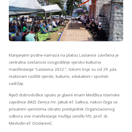
Klanjanjem podne-namaza na platou Lastavice završena je
centralna svečanost ovogodišnje vjersko-kulturna
manifestacije “Lastavica 2022.”, tokom koje su od 29. jula
realizirani različiti vjerski, kulturni, edukativni i sportski
sadržaji.
Riječi dobrodošlice uputio je glavni imam Medžlisa Islamske
zajednice (MIZ) Zenica mr. Jakub-ef. Salkica, nakon čega se
prisutnim vjernicima obratio predsjednik Organizacionog
odbora ove manifestacije muftija zenički hfz. prof. dr.
Mevludin-ef. Dizdarević.