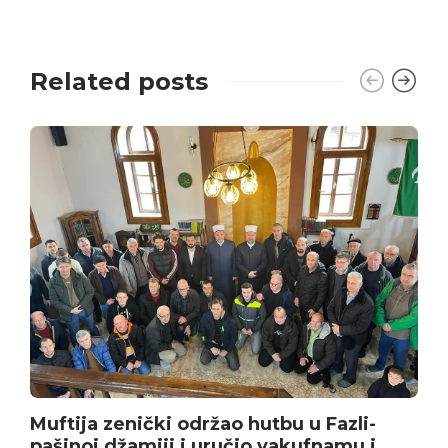
Related posts
Muftija zenički održao hutbu u Fazli-
pašinoj džamiji i uručio vakufnamu i