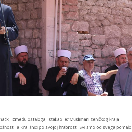
bihaćki, između ostaloga, istakao je:”Muslimani zeničkog kraja
božnosti, a Krajišnici po svojoj hrabrosti. Svi smo od svega pomalo