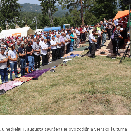
u nedjelju 1. augusta završena je ovogodišnja Vjersko-kulturna