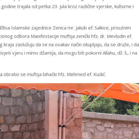
 godine trajala od petka 23. jula kroz različite vjerske, kulturne i
isa Islamske zajednice Zenica mr. Jakub ef. Salkice, prisutnim
ionog odbora Manifestacije muftija zenički hfz. dr. Mevludin ef.
g kraja zaslužuju da se na ovakav način okupljaju, da se druže, i da
jeti vjeru i mimo džamija, da mogu biti pokorni Allahu, dž. š., i na
a obratio se muftija bihaćki hfz. Mehmed ef. Kudić.