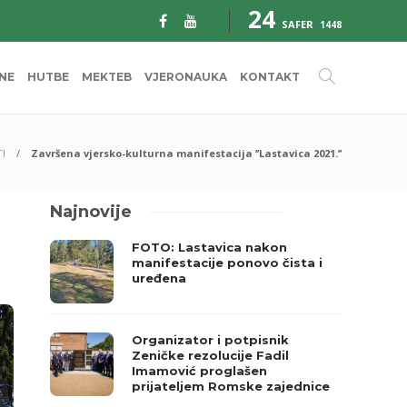
24
SAFER
1448
INE
HUTBE
MEKTEB
VJERONAUKA
KONTAKT
TI
Završena vjersko-kulturna manifestacija ‘’Lastavica 2021.’’
Najnovije
FOTO: Lastavica nakon
manifestacije ponovo čista i
uređena
Organizator i potpisnik
Zeničke rezolucije Fadil
Imamović proglašen
prijateljem Romske zajednice