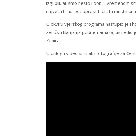
izgubili, ali smo nešto i dobili. Vremenom s
najveća hrabrost oprostiti bratu muslimanu
U okviru vjerskog programa nastupio je i hor
zenički i klanjanja podne-namaza, uslijedio 
Zenica.
U prilogu video snimak i fotografije sa Cen