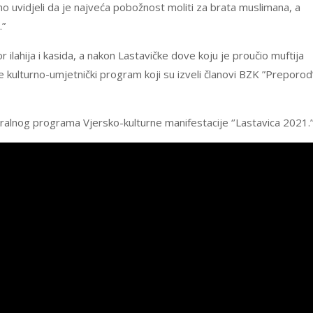
mo uvidjeli da je najveća pobožnost moliti za brata muslimana, a
.”
 ilahija i kasida, a nakon Lastavičke dove koju je proučio muftija
je kulturno-umjetnički program koji su izveli članovi BZK ”Preporod
tralnog programa Vjersko-kulturne manifestacije ‘’Lastavica 2021.’