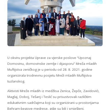
U okviru projekta Uprave za vjerske poslove “Upoznaj
Domovinu, domovinske zemlje i dijasporu” Mreža mladih
Muftijstva zeničkog je u periodu od 28. 8. 2021. godine
organizirala trodnevnu posjetu Mreži mladih Muftijstva
tuzlanskog.
Aktivisti Mreže mladih iz medžlisa Zenica, Žepče, Zavidovići,
Maglaj, Doboj, Tešanj i Teslić su prisustvovali različitim
edukativnim sadržajima koji su organizirani u prostorijama
Behram-begove medrese, gdje su bili i smješteni.