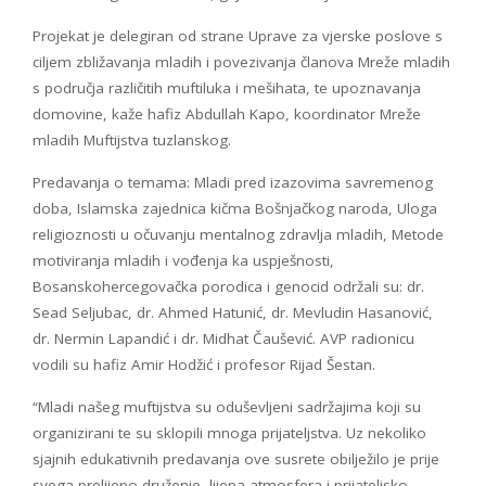
Projekat je delegiran od strane Uprave za vjerske poslove s
ciljem zbližavanja mladih i povezivanja članova Mreže mladih
s područja različitih muftiluka i mešihata, te upoznavanja
domovine, kaže hafiz Abdullah Kapo, koordinator Mreže
mladih Muftijstva tuzlanskog.
Predavanja o temama: Mladi pred izazovima savremenog
doba, Islamska zajednica kičma Bošnjačkog naroda, Uloga
religioznosti u očuvanju mentalnog zdravlja mladih, Metode
motiviranja mladih i vođenja ka uspješnosti,
Bosanskohercegovačka porodica i genocid održali su: dr.
Sead Seljubac, dr. Ahmed Hatunić, dr. Mevludin Hasanović,
dr. Nermin Lapandić i dr. Midhat Čaušević. AVP radionicu
vodili su hafiz Amir Hodžić i profesor Rijad Šestan.
“Mladi našeg muftijstva su oduševljeni sadržajima koji su
organizirani te su sklopili mnoga prijateljstva. Uz nekoliko
sjajnih edukativnih predavanja ove susrete obilježilo je prije
svega prelijepo druženje, lijepa atmosfera i prijateljsko