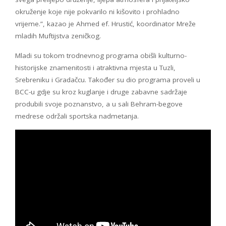
okruženje koje nije pokvarilo ni kišovito i prohladno
vrijeme.”, kazao je Ahmed ef. Hrustić, koordinator Mreže
mladih Muftijstva zeničkog.
Mladi su tokom trodnevnog programa obišli kulturno-
historijske znamenitosti i atraktivna mjesta u Tuzli,
Srebreniku i Gradačcu. Također su dio programa proveli u
BCC-u gdje su kroz kuglanje i druge zabavne sadržaje
produbili svoje poznanstvo, a u sali Behram-begove
medrese održali sportska nadmetanja.