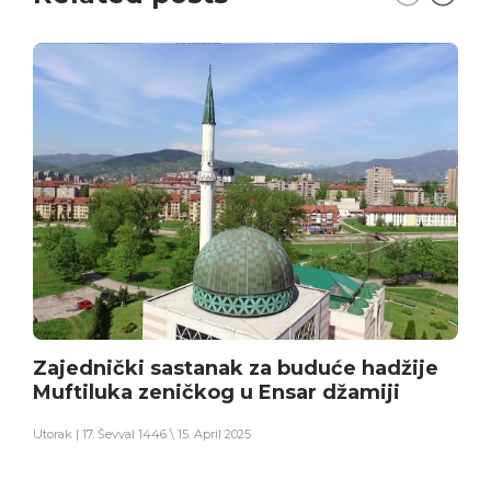
Zajednički sastanak za buduće hadžije
Muftiluka zeničkog u Ensar džamiji
Utorak | 17. Ševval 1446 \ 15. April 2025