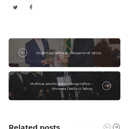
Prijem za hafiza dr. Benjamin ef. Idriza
Muftiluk zenički dobio novog hafiza –
Ahmeda Delića iz Tešnja
Related posts