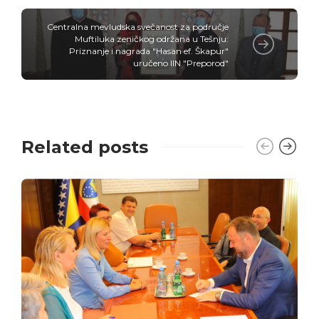
Centralna mevludska svečanost za područje
Muftiluka zeničkog održana u Tešnju:
Priznanje i nagrada "Hasan ef. Škapur"
uručeno IIN "Preporod"
Related posts