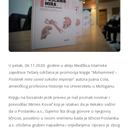
U petak, 06.11.2020. godine u atriju Medžlisa Islamske
zajednice Tešanj održana je promocija knjige “
Muhammed –
Poslanik mira usred sukoba imperija
” autora Juana Cola,
američkog profesora historije na Univerzitetu u Michiganu.
Knjigu na bosanski jezik preveo je naš poznati novinar i
prevodilac Mirnes Kovač koji je istakao da je itekako važno
da o Poslaniku a.s., čujemo šta drugi govore o njegovoj
ličnosti, posebno u ovom vremenu kada je ličnost Poslanika
a.s. izložena grubim napadima i vrijeđanjima. Upravo je zbog