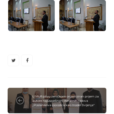
U Muftijstvu zeničkom organiziran prijem za
autore najuspješnijih literarnih radova
„Poslanikova porodica kao model življenja“