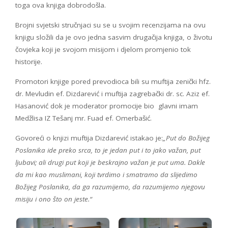
toga ova knjiga dobrodošla.
Brojni svjetski stručnjaci su se u svojim recenzijama na ovu
knjigu složili da je ovo jedna sasvim drugačija knjiga, o životu
čovjeka koji je svojom misijom i djelom promjenio tok
historije.
Promotori knjige pored prevodioca bili su muftija zenički hfz.
dr. Mevludin ef. Dizdarević i muftija zagrebački dr. sc. Aziz ef.
Hasanović dok je moderator promocije bio glavni imam
Medžlisa IZ Tešanj mr. Fuad ef. Omerbašić.
Govoreći o knjizi muftija Dizdarević istakao je:
„Put do Božijeg
Poslanika ide preko srca, to je jedan put i to jako važan, put
ljubavi; ali drugi put koji je beskrajno važan je put uma. Dakle
da mi kao muslimani, koji tvrdimo i smatramo da slijedimo
Božijeg Poslanika, da ga razumijemo, da razumijemo njegovu
misiju i ono što on jeste.“