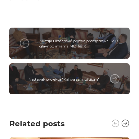
Muftija Dizdarević primio predsjednika i V.D.
glavnog imama MIZ Teslić
Nastavak projekta "Kahva sa muftijom"
Related posts