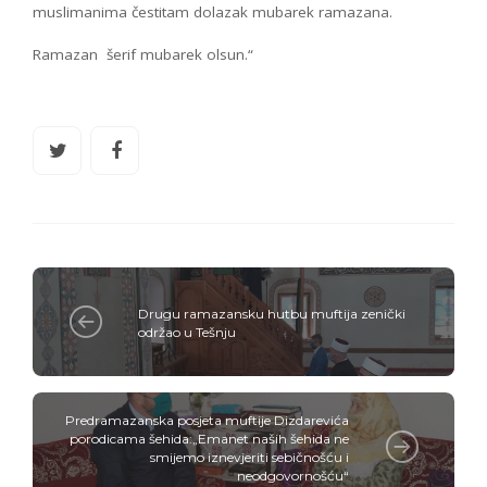
muslimanima čestitam dolazak mubarek ramazana.
Ramazan šerif mubarek olsun.“
Drugu ramazansku hutbu muftija zenički
održao u Tešnju
Predramazanska posjeta muftije Dizdarevića
porodicama šehida:„Emanet naših šehida ne
smijemo iznevjeriti sebičnošću i
neodgovornošću“