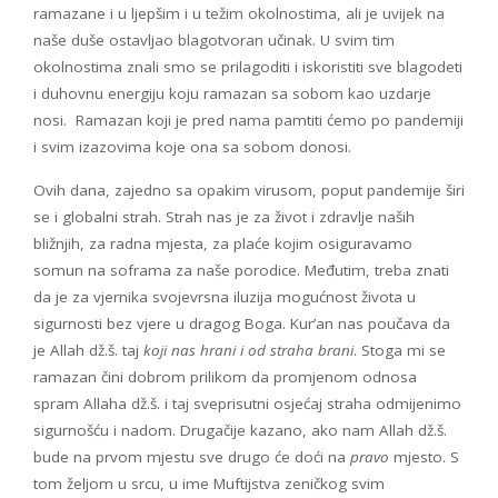
ramazane i u ljepšim i u težim okolnostima, ali je uvijek na
naše duše ostavljao blagotvoran učinak. U svim tim
okolnostima znali smo se prilagoditi i iskoristiti sve blagodeti
i duhovnu energiju koju ramazan sa sobom kao uzdarje
nosi. Ramazan koji je pred nama pamtiti ćemo po pandemiji
i svim izazovima koje ona sa sobom donosi.
Ovih dana, zajedno sa opakim virusom, poput pandemije širi
se i globalni strah. Strah nas je za život i zdravlje naših
bližnjih, za radna mjesta, za plaće kojim osiguravamo
somun na soframa za naše porodice. Međutim, treba znati
da je za vjernika svojevrsna iluzija mogućnost života u
sigurnosti bez vjere u dragog Boga. Kur’an nas poučava da
je Allah dž.š. taj
koji nas hrani i od straha brani
. Stoga mi se
ramazan čini dobrom prilikom da promjenom odnosa
spram Allaha dž.š. i taj sveprisutni osjećaj straha odmijenimo
sigurnošću i nadom. Drugačije kazano, ako nam Allah dž.š.
bude na prvom mjestu sve drugo će doći na
pravo
mjesto. S
tom željom u srcu, u ime Muftijstva zeničkog svim