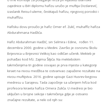
zajednice u BiH diplomu hafizu uručio je muftija Dizdarević,
izaslanik Reisu-l-uleme, čestitajući hafizu, njegovoj porodici i
muhaffizu.
Hafisku dovu proučio je hafiz Omer ef. Zulić, muhaffiz hafiza
Abdurahmana Hadžića.
Hafiz Abdurahman Hadžić, sin Selmira i Edine, rođen 11.
decembra 2000. godine u Medini. Završio je osnovnu školu
Brijesnica u Brijesnici Velikoj kao odličan učenik. Mekteb je
pohađao kod hfz. Zajima Šiljića. Na mektebskim
takmičenjima tri godine osvajao je prva mjesta u kategoriji
kiraet na nivou medžlisa te ostvarivao zapažene rezultate na
nivou muftijstva. 2016. godine upisuje Gazi Husrev-begovu
medresu u Sarajevu. Tada započinje sa učenjem hifza kod
profesora kiraeta hafiza Omera Zulića. U medresi je bio
uključen u brojne sekcije i takmičenja gdje je ostvario
značajne rezultate, a neki od njih su: