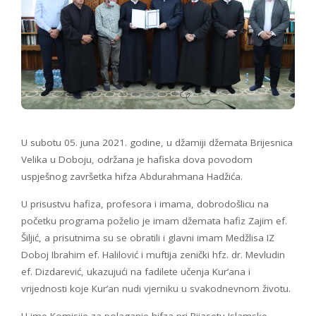
U subotu 05. juna 2021. godine, u džamiji džemata Brijesnica
Velika u Doboju, održana je hafiska dova povodom
uspješnog završetka hifza Abdurahmana Hadžića.
U prisustvu hafiza, profesora i imama, dobrodošlicu na
početku programa poželio je imam džemata hafiz Zajim ef.
Šiljić, a prisutnima su se obratili i glavni imam Medžlisa IZ
Doboj Ibrahim ef. Halilović i muftija zenički hfz. dr. Mevludin
ef. Dizdarević, ukazujući na fadilete učenja Kur’ana i
vrijednosti koje Kur’an nudi vjerniku u svakodnevnom životu.
U ime Komisije za polaganje hifza pri Rijasetu Islamske