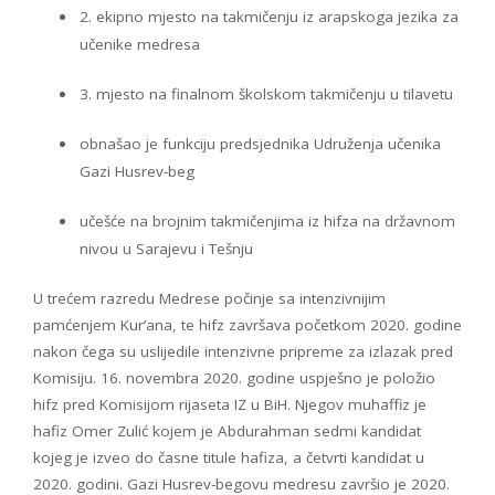
2. ekipno mjesto na takmičenju iz arapskoga jezika za
učenike medresa
3. mjesto na finalnom školskom takmičenju u tilavetu
obnašao je funkciju predsjednika Udruženja učenika
Gazi Husrev-beg
učešće na brojnim takmičenjima iz hifza na državnom
nivou u Sarajevu i Tešnju
U trećem razredu Medrese počinje sa intenzivnijim
pamćenjem Kur’ana, te hifz završava početkom 2020. godine
nakon čega su uslijedile intenzivne pripreme za izlazak pred
Komisiju. 16. novembra 2020. godine uspješno je položio
hifz pred Komisijom rijaseta IZ u BiH. Njegov muhaffiz je
hafiz Omer Zulić kojem je Abdurahman sedmi kandidat
kojeg je izveo do časne titule hafiza, a četvrti kandidat u
2020. godini. Gazi Husrev-begovu medresu završio je 2020.