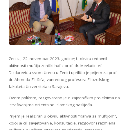
Zenica, 22. novembar 2023. godine; U okviru redovnih
aktivnosti muftija zenički hafiz prof. dr. Mevludin-ef.
Dizdarević u svom Uredu u Zenici upriličio je prijem za prof.
dr. Ahmeda Zildžića, vanrednog profesora Filozofskog
fakulteta Univerziteta u Sarajevu.
Ovom prilikom, razgovarano je o zajedničkim projektima na
istraživanjima orijentalno-islamskog naslijeđa.
Prijem je realiziran u okviru aktivnosti ”Kahva sa muftijom”,
kojoj je cilj savjetovanje, konsultacije, razgovor i razmjena
mišljenja o važnim pitanjima za Islamsku zajednicu,