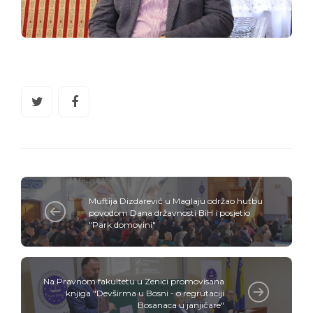
Muftija Dizdarević u Maglaju održao hutbu
povodom Dana državnosti BiH i posjetio
"Park domovini"
Na Pravnom fakultetu u Zenici promovisana
knjiga "Devširma u Bosni - o regrutaciji
Bosanaca u janjičare"