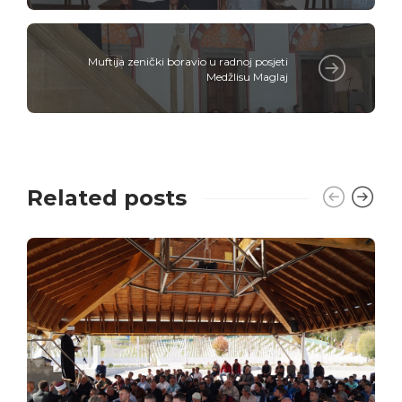
Muftija zenički boravio u radnoj posjeti
Medžlisu Maglaj
Related posts