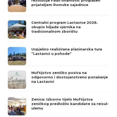
rezolucije Fadil Imamović proglašen
prijateljem Romske zajednice
Centralni program Lastavice 2026.
okupio hiljade vjernika na
tradicionalnom zborištu
Uspješno realizirana planinarska tura
”Lastavici u pohode”
Muftijstvo zeničko poziva na
odgovorno i dostojanstveno ponašanje
na Lastavici
Zenica: Izborno tijelo Muftijstva
zeničkog predložilo kandidate za reisul-
ulemu