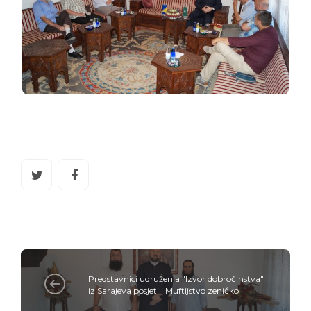
Predstavnici udruženja "Izvor dobročinstva"
iz Sarajeva posjetili Muftijstvo zeničko