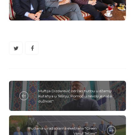
Muftija Dizdarević održao hutbu u džamiji
Kutahya u Tešnju; Pomoć u nevolji je naša
dužnost"
Puštena u rad solarna elektrana "Green
Vakuf Tešanj"