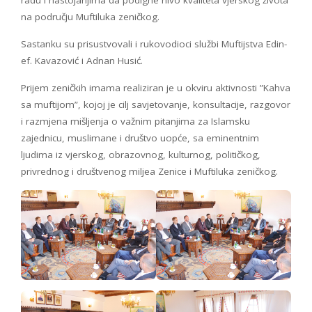
na području Muftiluka zeničkog.
Sastanku su prisustvovali i rukovodioci službi Muftijstva Edin-
ef. Kavazović i Adnan Husić.
Prijem zeničkih imama realiziran je u okviru aktivnosti ”Kahva
sa muftijom”, kojoj je cilj savjetovanje, konsultacije, razgovor
i razmjena mišljenja o važnim pitanjima za Islamsku
zajednicu, muslimane i društvo uopće, sa eminentnim
ljudima iz vjerskog, obrazovnog, kulturnog, političkog,
privrednog i društvenog miljea Zenice i Muftiluka zeničkog.