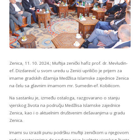
Zenica, 11. 10. 2024.; Muftija zenički hafiz prof. dr. Mevludin-
ef. Dizdarević u svom uredu u Zenici upriličio je prijem za
imame gradskih džamija Medžlisa Islamske zajednice Zenica
na čelu sa glavnim imamom mr. Sumedin-ef. Kobilicom.
Na sastanku je, između ostaloga, razgovarano o stanju
vjerskog života na području Medžlisa Islamske zajednice
Zenica, kao i o aktuelnim društvenim dešavanjima u gradu
Zenica.
Imami su izrazili punu podršku muftiji zeničkom u njegovom
radu i nastojanjima da podigne nivo kvaliteta vjerskog života