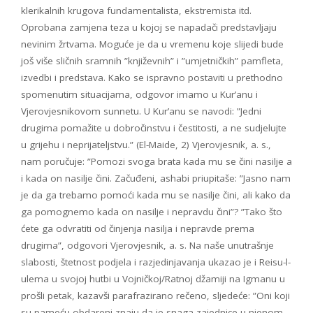
klerikalnih krugova fundamentalista, ekstremista itd.
Oprobana zamjena teza u kojoj se napadači predstavljaju
nevinim žrtvama. Moguće je da u vremenu koje slijedi bude
još više sličnih sramnih ”književnih” i ”umjetničkih” pamfleta,
izvedbi i predstava. Kako se ispravno postaviti u prethodno
spomenutim situacijama, odgovor imamo u Kur’anu i
Vjerovjesnikovom sunnetu. U Kur’anu se navodi: ”Jedni
drugima pomažite u dobročinstvu i čestitosti, a ne sudjelujte
u grijehu i neprijateljstvu.” (El-Maide, 2) Vjerovjesnik, a. s.,
nam poručuje: ”Pomozi svoga brata kada mu se čini nasilje a
i kada on nasilje čini. Začuđeni, ashabi priupitaše: ”Jasno nam
je da ga trebamo pomoći kada mu se nasilje čini, ali kako da
ga pomognemo kada on nasilje i nepravdu čini”? ”Tako što
ćete ga odvratiti od činjenja nasilja i nepravde prema
drugima”, odgovori Vjerovjesnik, a. s. Na naše unutrašnje
slabosti, štetnost podjela i razjedinjavanja ukazao je i Reisu-l-
ulema u svojoj hutbi u Vojničkoj/Ratnoj džamiji na Igmanu u
prošli petak, kazavši parafrazirano rečeno, sljedeće: ”Oni koji
su pameću obdareni znaju da je snaga zajednice u njenom