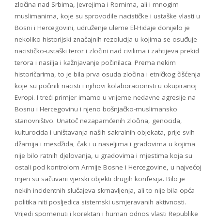
zločina nad Srbima, Jevrejima i Romima, ali i mnogim
muslimanima, koje su sprovodile nacističke i ustaške vlasti u
Bosni i Hercegovini, udruženje uleme El-Hidaje donijelo je
nekoliko historijski značajnih rezolucija u kojima se osuđuje
nacističko-ustaški teror i zločini nad civilima i zahtijeva prekid
terora i nasilja i kažnjavanje počinilaca. Prema nekim
historičarima, to je bila prva osuda zločina i etničkog čišćenja
koje su počinili nacisti i njihovi kolaboracionisti u okupiranoj
Evropi. I treći primjer imamo u vrijeme nedavne agresije na
Bosnu i Hercegovinu i njeno bošnjačko-muslimansko
stanovništvo. Unatoč nezapamćenih zločina, genocida,
kulturocida i uništavanja naših sakralnih objekata, prije svih
džamija i mesdžida, čak i u naseljima i gradovima u kojima
nije bilo ratnih djelovanja, u gradovima i mjestima koja su
ostali pod kontrolom Armije Bosne i Hercegovine, u najvećoj
mjeri su sačuvani vjerski objekti drugih konfesija. Bilo je
nekih incidentnih slučajeva skrnavljenja, ali to nije bila opća
politika niti posljedica sistemski usmjeravanih aktivnosti.
Vrijedi spomenuti i korektan i human odnos vlasti Republike