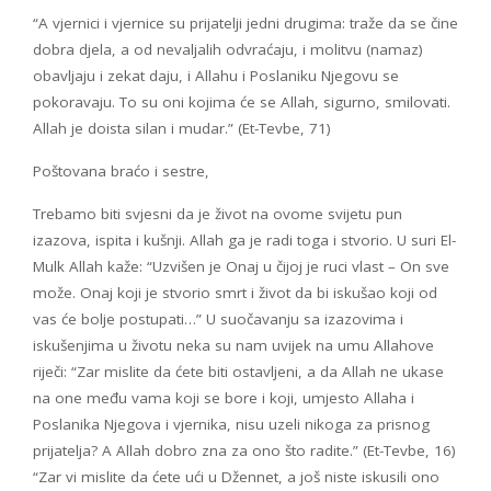
“A vjernici i vjernice su prijatelji jedni drugima: traže da se čine
dobra djela, a od nevaljalih odvraćaju, i molitvu (namaz)
obavljaju i zekat daju, i Allahu i Poslaniku Njegovu se
pokoravaju. To su oni kojima će se Allah, sigurno, smilovati.
Allah je doista silan i mudar.” (Et-Tevbe, 71)
Poštovana braćo i sestre,
Trebamo biti svjesni da je život na ovome svijetu pun
izazova, ispita i kušnji. Allah ga je radi toga i stvorio. U suri El-
Mulk Allah kaže: “Uzvišen je Onaj u čijoj je ruci vlast – On sve
može. Onaj koji je stvorio smrt i život da bi iskušao koji od
vas će bolje postupati…” U suočavanju sa izazovima i
iskušenjima u životu neka su nam uvijek na umu Allahove
riječi: “Zar mislite da ćete biti ostavljeni, a da Allah ne ukase
na one među vama koji se bore i koji, umjesto Allaha i
Poslanika Njegova i vjernika, nisu uzeli nikoga za prisnog
prijatelja? A Allah dobro zna za ono što radite.” (Et-Tevbe, 16)
“Zar vi mislite da ćete ući u Džennet, a još niste iskusili ono