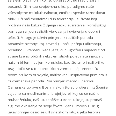
se sjetimo svih onih koji su utkali svoj trud i rad u šareni
bosanski ćilim kao svojevrsnu sliku, paradigmu naše
višestoljetne multikulturalnosti, etničke i vjerske raznolikosti
oblikujući naš mentalitet i duh tolerancije i suživota koji
prožima našu kulturu življenja i etiku susretanja i komšijskog
pomaganja ljudi različitih vjerovanja i uvjerenja u dobru i
teškoći. Mnogo je takvih primjera iz različitih perioda
bosanske historije koji zavređuju našu pažnju i afirmaciju,
posebno u vremenu kada je taj duh ugrožen i napadnut od
strane ksenofobičnih i ekstremističkih pojedinaca i grupa u
našem bližem i daljem komšiluku, kao što smo imali priliku
osvjedočiti se u to u proteklom vremenu. Spomenut ću
ovom prilikom tri svijetla, indikativna i inspirativna primjera iz
tri vremenska perioda. Prvi primjer imamo u periodu
Osmanske uprave u Bosni; nakon što su protjerani iz Španije
zajedno sa muslimanima, brojni Jevreji koji su se našli u
muhadžerluku, našli su utočište u Bosni u kojoj su pronašli
sigurno okruženje za svoje živote, vjeru i imovinu. Drugi
takav primjer desio se u II svjetskom ratu; u jeku terora i