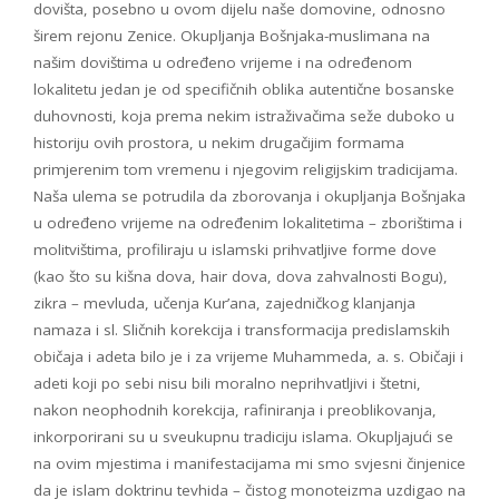
dovišta, posebno u ovom dijelu naše domovine, odnosno
širem rejonu Zenice. Okupljanja Bošnjaka-muslimana na
našim dovištima u određeno vrijeme i na određenom
lokalitetu jedan je od specifičnih oblika autentične bosanske
duhovnosti, koja prema nekim istraživačima seže duboko u
historiju ovih prostora, u nekim drugačijim formama
primjerenim tom vremenu i njegovim religijskim tradicijama.
Naša ulema se potrudila da zborovanja i okupljanja Bošnjaka
u određeno vrijeme na određenim lokalitetima – zborištima i
molitvištima, profiliraju u islamski prihvatljive forme dove
(kao što su kišna dova, hair dova, dova zahvalnosti Bogu),
zikra – mevluda, učenja Kur’ana, zajedničkog klanjanja
namaza i sl. Sličnih korekcija i transformacija predislamskih
običaja i adeta bilo je i za vrijeme Muhammeda, a. s. Običaji i
adeti koji po sebi nisu bili moralno neprihvatljivi i štetni,
nakon neophodnih korekcija, rafiniranja i preoblikovanja,
inkorporirani su u sveukupnu tradiciju islama. Okupljajući se
na ovim mjestima i manifestacijama mi smo svjesni činjenice
da je islam doktrinu tevhida – čistog monoteizma uzdigao na