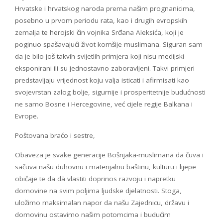
Hrvatske i hrvatskog naroda prema našim prognanicima,
posebno u prvom periodu rata, kao i drugih evropskih
zemalja te herojski čin vojnika Srđana Aleksića, koji je
poginuo spašavajući život komšije muslimana. Siguran sam
da je bilo još takvih svijetlih primjera koji nisu medijski
eksponirani ili su jednostavno zaboravljeni. Takvi primjeri
predstavljaju vrijednost koju valja isticati i afirmisati kao
svojevrstan zalog bolje, sigurnije i prosperitetnije budućnosti
ne samo Bosne i Hercegovine, već cijele regije Balkana i
Evrope.
Poštovana braćo i sestre,
Obaveza je svake generacije Bošnjaka-muslimana da čuva i
sačuva našu duhovnu i materijalnu baštinu, kulturu i lijepe
običaje te da dā vlastiti doprinos razvoju i napretku
domovine na svim poljima ljudske djelatnosti. Stoga,
uložimo maksimalan napor da našu Zajednicu, državu i
domovinu ostavimo našim potomcima i budućim