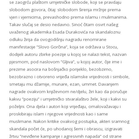
se zaogrću plaštom umjetničke slobode, koji se pravdaju
slobodom govora, čitaj: slobodom širenja mržnje prema
vjeri i vjernicima, prevashodno prema islamu i mulimanima.
Takav slučaj se desio nedavno. Sinoć čitam osvrt našeg
uvaženog akademika Esada Durakovića na skandaloznu
odluku žirija da ovogodišnju nagradu renomirane
manifestacije ”Slovo Gorčina”, koja se održava u Stocu,
dodijeli autoru zbirke poezije u kojoj se nalazi tekst, nazvan
pjesmom, pod naslovom ”Gljiva”, u kojoj autor, čije ime i
prezime asocira na bošnjačko porijeklo, bezobzirno,
bezobrazno i otvoreno vrijeđa islamske vrijednosti i simbole,
smetaju mu džamije, munare, ezan, ummet. Davanjem
nagrade ovakvom književnom ne/djelu, žiri kao da poručuje
kakvu ”poeziju” i umjetničko stvaralaštvo žele, koji i kakvi su
poželjni. Ona djela i autori koji vrijeđaju, omalovažavaju i
proskibiraju islam i njegove vrijednosti kao i same
muslimane. Nakon kritike ovakvog postupka, akteri sramnog
skandala počet će, po uhodanoj šemi i obrascu, izigravati
žrtvu ”neviđene kampanje i agresivnih napada” od strane