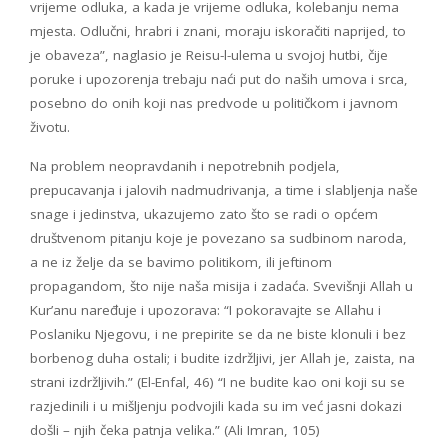
vrijeme odluka, a kada je vrijeme odluka, kolebanju nema
mjesta. Odlučni, hrabri i znani, moraju iskoračiti naprijed, to
je obaveza”, naglasio je Reisu-l-ulema u svojoj hutbi, čije
poruke i upozorenja trebaju naći put do naših umova i srca,
posebno do onih koji nas predvode u političkom i javnom
životu.
Na problem neopravdanih i nepotrebnih podjela,
prepucavanja i jalovih nadmudrivanja, a time i slabljenja naše
snage i jedinstva, ukazujemo zato što se radi o općem
društvenom pitanju koje je povezano sa sudbinom naroda,
a ne iz želje da se bavimo politikom, ili jeftinom
propagandom, što nije naša misija i zadaća. Svevišnji Allah u
Kur’anu naređuje i upozorava: “I pokoravajte se Allahu i
Poslaniku Njegovu, i ne prepirite se da ne biste klonuli i bez
borbenog duha ostali; i budite izdržljivi, jer Allah je, zaista, na
strani izdržljivih.” (El-Enfal, 46) “I ne budite kao oni koji su se
razjedinili i u mišljenju podvojili kada su im već jasni dokazi
došli – njih čeka patnja velika.” (Ali Imran, 105)