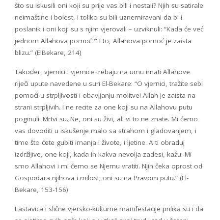
što su iskusili oni koji su prije vas bili i nestali? Njih su satirale
neimaštine i bolest, i toliko su bili uznemiravani da bi i
poslanik i oni koji su s njim vjerovali – uzviknuli: “Kada će već
jednom Allahova pomoć?” Eto, Allahova pomoć je zaista
blizu.” (ElBekare, 214)
Također, vjernici i vjernice trebaju na umu imati Allahove
riječi upute navedene u suri El-Bekare: “O vjernici, tražite sebi
pomoći u strpljivosti i obavljanju molitve! Allah je zaista na
strani strpljivih. I ne recite za one koji su na Allahovu putu
poginuli: Mrtvi su. Ne, oni su živi, ali vi to ne znate. Mi ćemo
vas dovoditi u iskušenje malo sa strahom i gladovanjem, i
time što ćete gubiti imanja i živote, i ljetine. A ti obraduj
izdržljive, one koji, kada ih kakva nevolja zadesi, kažu: Mi
smo Allahovi i mi ćemo se Njemu vratiti. Njih čeka oprost od
Gospodara njihova i milost; oni su na Pravom putu.” (El-
Bekare, 153-156)
Lastavica i slične vjersko-kulturne manifestacije prilika su i da