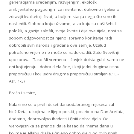
generacijama uređenijim, razvijenijim, ekološki i
ambijentalno pogodnijim za mentalno, duhovno i tjelesno
zdravijii kvalitetniji život, u boljem stanju nego što smo ih
naslijedili. Sloboda koju uživamo, a za koju su naši šehidi
položili, a gazije založili, svoje živote i dijelove tijela, nosi sa
sobom odgovornost za njeno ispravno korištenje radi
dobrobiti svih naroda i građana ove zemlje. Uzalud
potrošeno vrijeme ne može se nadoknaditi. Zato Svevišnji
upozorava: “Tako Mi vremena – čovjek doista gubi, samo ne
oni koji vjeruju i dobra djela čine, i koji jedni drugima istinu
preporučuju i koji jedni drugima preporučuju strpljenje.” El-
Asr, 1-3)
Braćo i sestre,
Nalazimo se u prvih deset danaodabranog mjeseca zul-
hidždžeta, u kojima je lijepo postiti, posebno na Dan Arefata,
dodatno, dobrovoljno ibadetiti i činiti dobra djela. Od
Vjerovjesnika se prenosi da je kazao da “nema dana u
kojima je Allahu draže učinjeno dobro djelo od ovih prvih