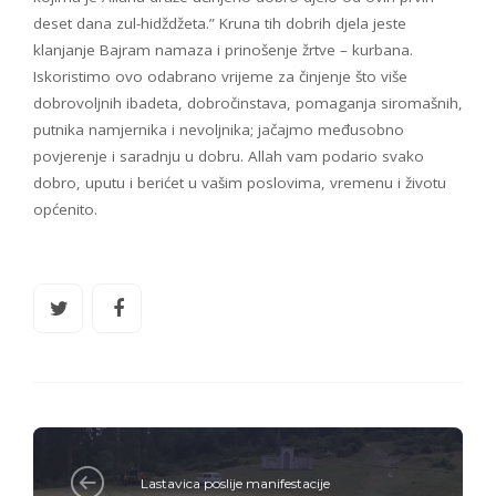
deset dana zul-hidždžeta.” Kruna tih dobrih djela jeste
klanjanje Bajram namaza i prinošenje žrtve – kurbana.
Iskoristimo ovo odabrano vrijeme za činjenje što više
dobrovoljnih ibadeta, dobročinstava, pomaganja siromašnih,
putnika namjernika i nevoljnika; jačajmo međusobno
povjerenje i saradnju u dobru. Allah vam podario svako
dobro, uputu i berićet u vašim poslovima, vremenu i životu
općenito.
Lastavica poslije manifestacije