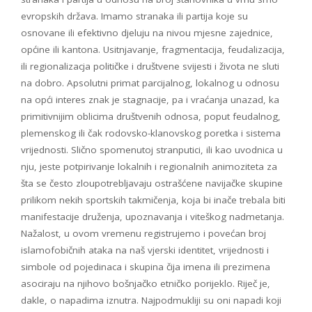
evropskih država. Imamo stranaka ili partija koje su
osnovane ili efektivno djeluju na nivou mjesne zajednice,
općine ili kantona. Usitnjavanje, fragmentacija, feudalizacija,
ili regionalizacja političke i društvene svijesti i života ne sluti
na dobro. Apsolutni primat parcijalnog, lokalnog u odnosu
na opći interes znak je stagnacije, pa i vraćanja unazad, ka
primitivnijim oblicima društvenih odnosa, poput feudalnog,
plemenskog ili čak rodovsko-klanovskog poretka i sistema
vrijednosti. Slično spomenutoj stranputici, ili kao uvodnica u
nju, jeste potpirivanje lokalnih i regionalnih animoziteta za
šta se često zloupotrebljavaju ostrašćene navijačke skupine
prilikom nekih sportskih takmičenja, koja bi inače trebala biti
manifestacije druženja, upoznavanja i viteškog nadmetanja.
Nažalost, u ovom vremenu registrujemo i povećan broj
islamofobičnih ataka na naš vjerski identitet, vrijednosti i
simbole od pojedinaca i skupina čija imena ili prezimena
asociraju na njihovo bošnjačko etničko porijeklo. Riječ je,
dakle, o napadima iznutra. Najpodmukliji su oni napadi koji