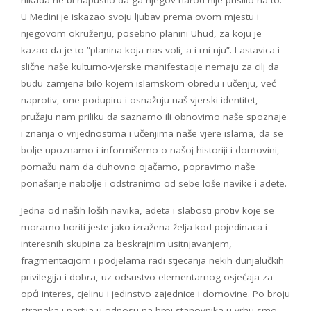
nikada ne bi napustio da ga njegov narod nije prisilio na to.
U Medini je iskazao svoju ljubav prema ovom mjestu i
njegovom okruženju, posebno planini Uhud, za koju je
kazao da je to ”planina koja nas voli, a i mi nju”. Lastavica i
slične naše kulturno-vjerske manifestacije nemaju za cilj da
budu zamjena bilo kojem islamskom obredu i učenju, već
naprotiv, one podupiru i osnažuju naš vjerski identitet,
pružaju nam priliku da saznamo ili obnovimo naše spoznaje
i znanja o vrijednostima i učenjima naše vjere islama, da se
bolje upoznamo i informišemo o našoj historiji i domovini,
pomažu nam da duhovno ojačamo, popravimo naše
ponašanje nabolje i odstranimo od sebe loše navike i adete.
Jedna od naših loših navika, adeta i slabosti protiv koje se
moramo boriti jeste jako izražena želja kod pojedinaca i
interesnih skupina za beskrajnim usitnjavanjem,
fragmentacijom i podjelama radi stjecanja nekih dunjalučkih
privilegija i dobra, uz odsustvo elementarnog osjećaja za
opći interes, cjelinu i jedinstvo zajednice i domovine. Po broju
stranaka i partija u odnosu na broj stanovnika u vrhu smo