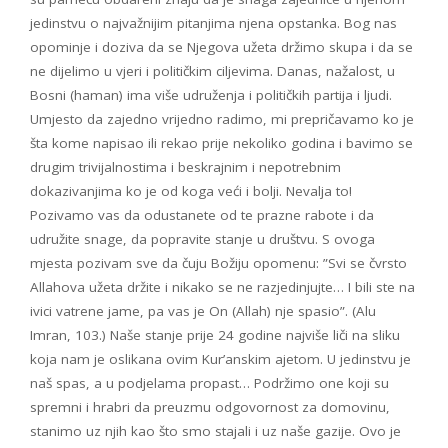
jedinstvu o najvažnijim pitanjima njena opstanka. Bog nas
opominje i doziva da se Njegova užeta držimo skupa i da se
ne dijelimo u vjeri i političkim ciljevima. Danas, nažalost, u
Bosni (haman) ima više udruženja i političkih partija i ljudi.
Umjesto da zajedno vrijedno radimo, mi prepričavamo ko je
šta kome napisao ili rekao prije nekoliko godina i bavimo se
drugim trivijalnostima i beskrajnim i nepotrebnim
dokazivanjima ko je od koga veći i bolji. Nevalja to!
Pozivamo vas da odustanete od te prazne rabote i da
udružite snage, da popravite stanje u društvu. S ovoga
mjesta pozivam sve da čuju Božiju opomenu: ”Svi se čvrsto
Allahova užeta držite i nikako se ne razjedinjujte… I bili ste na
ivici vatrene jame, pa vas je On (Allah) nje spasio”. (Alu
Imran, 103.) Naše stanje prije 24 godine najviše liči na sliku
koja nam je oslikana ovim Kur’anskim ajetom. U jedinstvu je
naš spas, a u podjelama propast… Podržimo one koji su
spremni i hrabri da preuzmu odgovornost za domovinu,
stanimo uz njih kao što smo stajali i uz naše gazije. Ovo je