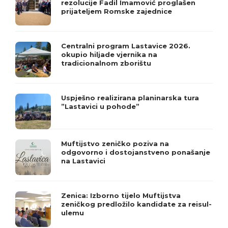
rezolucije Fadil Imamović proglašen
prijateljem Romske zajednice
Centralni program Lastavice 2026.
okupio hiljade vjernika na
tradicionalnom zborištu
Uspješno realizirana planinarska tura
”Lastavici u pohode”
Muftijstvo zeničko poziva na
odgovorno i dostojanstveno ponašanje
na Lastavici
Zenica: Izborno tijelo Muftijstva
zeničkog predložilo kandidate za reisul-
ulemu