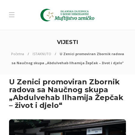
VIJESTI
Početna
ISTAKNUTO
U Zenici promoviran Zbornik radova
sa Naučnog skupa „Abdulvehab Ilhamija Žepčak – život i djelo“
U Zenici promoviran Zbornik
radova sa Naučnog skupa
„Abdulvehab Ilhamija Žepčak
– život i djelo“