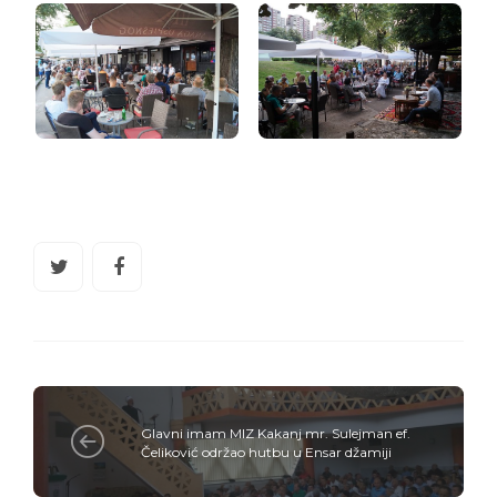
Glavni imam MIZ Kakanj mr. Sulejman ef.
Čeliković održao hutbu u Ensar džamiji