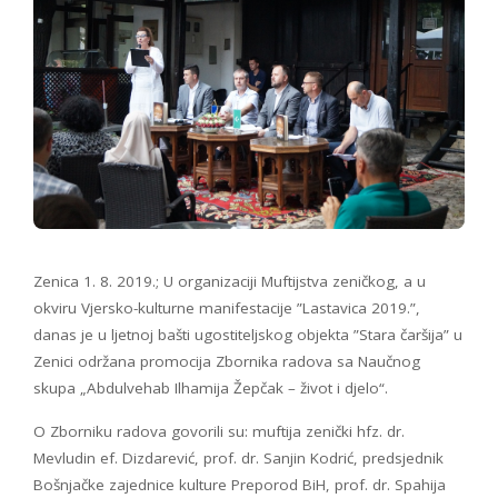
Zenica 1. 8. 2019.; U organizaciji Muftijstva zeničkog, a u
okviru Vjersko-kulturne manifestacije ”Lastavica 2019.”,
danas je u ljetnoj bašti ugostiteljskog objekta ”Stara čaršija” u
Zenici održana promocija Zbornika radova sa Naučnog
skupa „Abdulvehab Ilhamija Žepčak – život i djelo“.
O Zborniku radova govorili su: muftija zenički hfz. dr.
Mevludin ef. Dizdarević, prof. dr. Sanjin Kodrić, predsjednik
Bošnjačke zajednice kulture Preporod BiH, prof. dr. Spahija