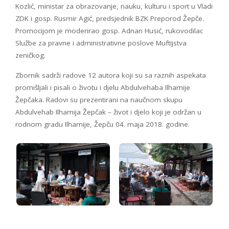
Kozlić, ministar za obrazovanje, nauku, kulturu i sport u Vladi
ZDK i gosp. Rusmir Agić, predsjednik BZK Preporod Žepče.
Promocijom je moderirao gosp. Adnan Husić, rukovodilac
Službe za pravne i administrativne poslove Muftijstva
zeničkog.
Zbornik sadrži radove 12 autora koji su sa raznih aspekata
promišljali i pisali o životu i djelu Abdulvehaba Ilhamije
Žepčaka. Radovi su prezentirani na naučnom skupu
Abdulvehab Ilhamija Žepčak – život i djelo koji je održan u
rodnom gradu Ilhamije, Žepču 04. maja 2018. godine.