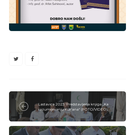
Lastavica 2023: Predstavljena knjiga „Ka
razumijevanju Kur'ana“ (FOTO/VIDEO)