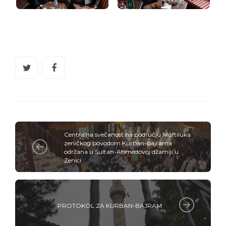
Centralna svečanost na području Muftiluka
zeničkog povodom Kurban-bajrama
održana u Sultan-Ahmedovoj džamiji u
Zenici
PROTOKOL ZA KURBAN-BAJRAM