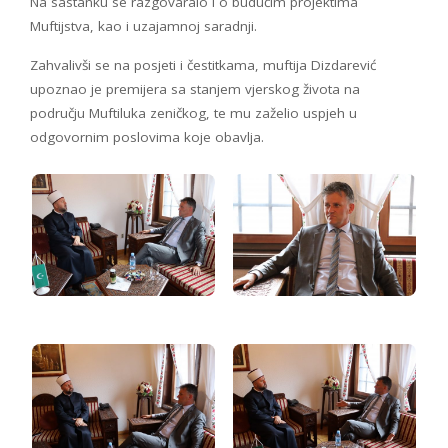
Na sastanku se razgovaralo i o budućim projektima
Muftijstva, kao i uzajamnoj saradnji.
Zahvalivši se na posjeti i čestitkama, muftija Dizdarević
upoznao je premijera sa stanjem vjerskog života na
području Muftiluka zeničkog, te mu zaželio uspjeh u
odgovornim poslovima koje obavlja.