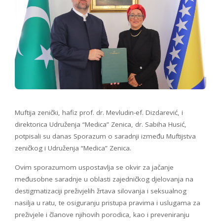
Muftija zenički, hafiz prof. dr. Mevludin-ef. Dizdarević, i
direktorica Udruženja “Medica” Zenica, dr. Sabiha Husić,
potpisali su danas Sporazum o saradnji između Muftijstva
zeničkog i Udruženja “Medica” Zenica.
Ovim sporazumom uspostavlja se okvir za jačanje
međusobne saradnje u oblasti zajedničkog djelovanja na
destigmatizaciji preživjelih žrtava silovanja i seksualnog
nasilja u ratu, te osiguranju pristupa pravima i uslugama za
preživjele i članove njihovih porodica, kao i preveniranju