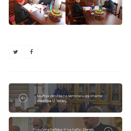
Muftija zenički na seminaru za imame
Medžlisa IZ Tešanj
Proučena hafiska dova hafizi Zejneb