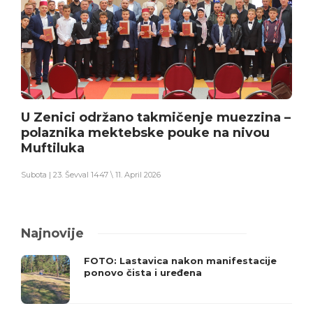
U Zenici održano takmičenje muezzina –
polaznika mektebske pouke na nivou
Muftiluka
Subota | 23. Ševval 1447 \ 11. April 2026
Najnovije
FOTO: Lastavica nakon manifestacije
ponovo čista i uređena