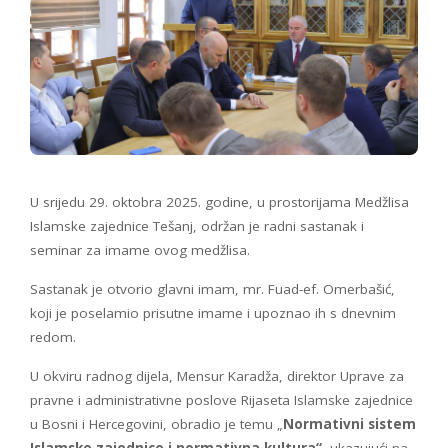
U srijedu 29. oktobra 2025. godine, u prostorijama Medžlisa
Islamske zajednice Tešanj, održan je radni sastanak i
seminar za imame ovog medžlisa.
Sastanak je otvorio glavni imam, mr. Fuad-ef. Omerbašić,
koji je poselamio prisutne imame i upoznao ih s dnevnim
redom.
U okviru radnog dijela, Mensur Karadža, direktor Uprave za
pravne i administrativne poslove Rijaseta Islamske zajednice
u Bosni i Hercegovini, obradio je temu „
Normativni sistem
Islamske zajednice i normativna kultura“
, ukazujući na