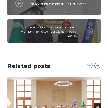
Na ahiret preselio hfz. dr. Halil-ef. Mehtić
Potpisan Sporazum o saradnji između
Muftijstva zeničkog i Udruženja “Medica”
Zenica
Related posts