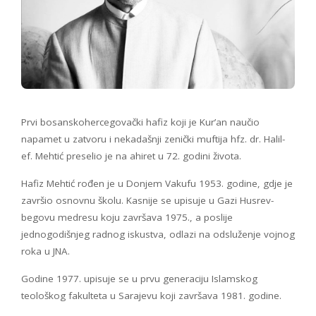
Prvi bosanskohercegovački hafiz koji je Kur’an naučio
napamet u zatvoru i nekadašnji zenički muftija hfz. dr. Halil-
ef. Mehtić preselio je na ahiret u 72. godini života.
Hafiz Mehtić rođen je u Donjem Vakufu 1953. godine, gdje je
završio osnovnu školu. Kasnije se upisuje u Gazi Husrev-
begovu medresu koju završava 1975., a poslije
jednogodišnjeg radnog iskustva, odlazi na odsluženje vojnog
roka u JNA.
Godine 1977. upisuje se u prvu generaciju Islamskog
teološkog fakulteta u Sarajevu koji završava 1981. godine.