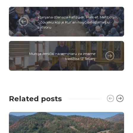
Klanjana dženaza hafizu dr. Halil-ef. Mehtiću
– čovjeku koji je Kur’an naučio napamet u
zatvoru
Muftija zenički na seminaru za imame
Medžlisa IZ Tešanj
Related posts