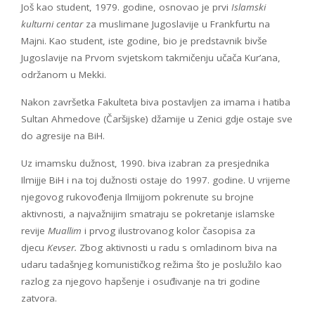
Još kao student, 1979. godine, osnovao je prvi
Islamski
kulturni centar
za muslimane Jugoslavije u Frankfurtu na
Majni. Kao student, iste godine, bio je predstavnik bivše
Jugoslavije na Prvom svjetskom takmičenju učača Kur’ana,
održanom u Mekki.
Nakon završetka Fakulteta biva postavljen za imama i hatiba
Sultan Ahmedove (Čaršijske) džamije u Zenici gdje ostaje sve
do agresije na BiH.
Uz imamsku dužnost, 1990. biva izabran za presjednika
Ilmijje BiH i na toj dužnosti ostaje do 1997. godine. U vrijeme
njegovog rukovođenja Ilmijjom pokrenute su brojne
aktivnosti, a najvažnijim smatraju se pokretanje islamske
revije
Muallim
i prvog ilustrovanog kolor časopisa za
djecu
Kevser.
Zbog aktivnosti u radu s omladinom biva na
udaru tadašnjeg komunističkog režima što je poslužilo kao
razlog za njegovo hapšenje i osuđivanje na tri godine
zatvora.