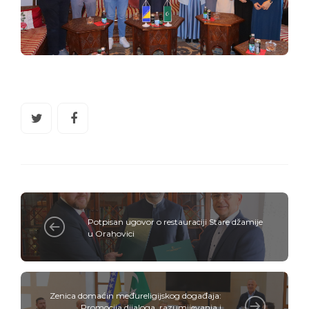
Potpisan ugovor o restauraciji Stare džamije
u Orahovici
Zenica domaćin međureligijskog događaja:
Promocija dijaloga, razumijevanja i