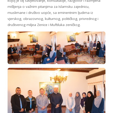
kojoj je cilj savjetovanje, konsultacije, razgovor i razmjena
mišljenja o važnim pitanjima za Islamsku zajednicu,
muslimane i društvo uopće, sa eminentnim ljudima iz
vjerskog, obrazovnog, kulturnog, političkog, privrednog i
društvenog miljea Zenice i Muftiluka zeničkog.