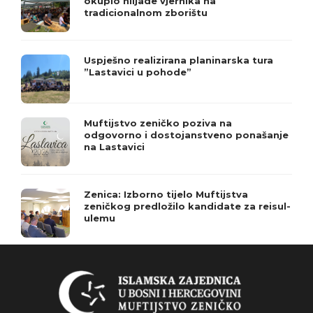
okupio hiljade vjernika na
tradicionalnom zborištu
Uspješno realizirana planinarska tura
”Lastavici u pohode”
Muftijstvo zeničko poziva na
odgovorno i dostojanstveno ponašanje
na Lastavici
Zenica: Izborno tijelo Muftijstva
zeničkog predložilo kandidate za reisul-
ulemu