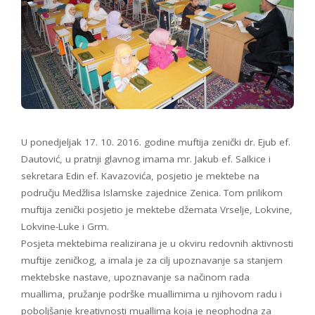
U ponedjeljak 17. 10. 2016. godine muftija zenički dr. Ejub ef.
Dautović, u pratnji glavnog imama mr. Jakub ef. Salkice i
sekretara Edin ef. Kavazovića, posjetio je mektebe na
području Medžlisa Islamske zajednice Zenica. Tom prilikom
muftija zenički posjetio je mektebe džemata Vrselje, Lokvine,
Lokvine-Luke i Grm.
Posjeta mektebima realizirana je u okviru redovnih aktivnosti
muftije zeničkog, a imala je za cilj upoznavanje sa stanjem
mektebske nastave, upoznavanje sa načinom rada
muallima, pružanje podrške muallimima u njihovom radu i
poboljšanje kreativnosti muallima koja je neophodna za