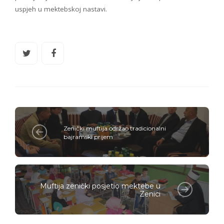
uspjeh u mektebskoj nastavi.
Zenički muftija održao tradicionalni
bajramski prijem
Muftija zenički posjetio mektebe u
Zenici