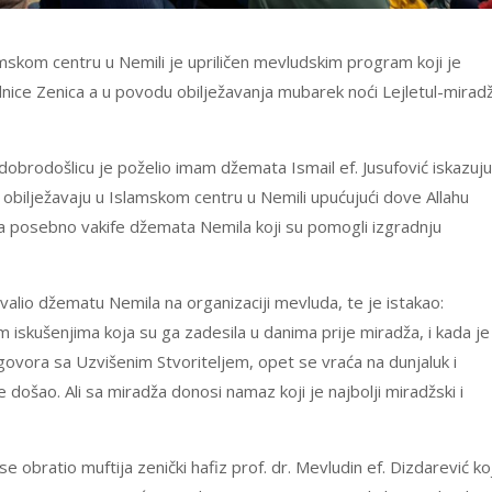
amskom centru u Nemili je upriličen mevludskim program koji je
ice Zenica a u povodu obilježavanja mubarek noći Lejletul-mirad
rodošlicu je poželio imam džemata Ismail ef. Jusufović iskazuju
bilježavaju u Islamskom centru u Nemili upućujući dove Allahu
a posebno vakife džemata Nemila koji su pomogli izgradnju
valio džematu Nemila na organizaciji mevluda, te je istakao:
im iskušenjima koja su ga zadesila u danima prije miradža, i kada je
govora sa Uzvišenim Stvoriteljem, opet se vraća na dunjaluk i
 došao. Ali sa miradža donosi namaz koji je najbolji miradžski i
obratio muftija zenički hafiz prof. dr. Mevludin ef. Dizdarević koj