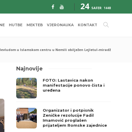
24
SAFER
1448
INE
HUTBE
MEKTEB
VJERONAUKA
KONTAKT
evludom u Islamskom centru u Nemili obilježen Lejletul-miradž
Najnovije
FOTO: Lastavica nakon
manifestacije ponovo čista i
uređena
Organizator i potpisnik
Zeničke rezolucije Fadil
Imamović proglašen
prijateljem Romske zajednice