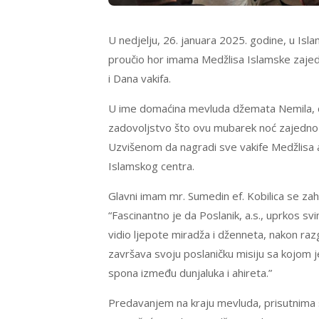
U nedjelju, 26. januara 2025. godine, u Isl
proučio hor imama Medžlisa Islamske zajedn
i Dana vakifa.
U ime domaćina mevluda džemata Nemila, dob
zadovoljstvo što ovu mubarek noć zajedno o
Uzvišenom da nagradi sve vakife Medžlisa 
Islamskog centra.
Glavni imam mr. Sumedin ef. Kobilica se zah
“Fascinantno je da Poslanik, a.s., uprkos sv
vidio ljepote miradža i dženneta, nakon raz
završava svoju poslaničku misiju sa kojom je
spona između dunjaluka i ahireta.”
Predavanjem na kraju mevluda, prisutnima se 