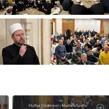
Muftija Dizdarević i Mustafa Spahić