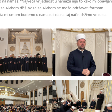
o na namaz: “Najveća vrijednost u namazu nije to kako mi obavlja
sa Allahom dž.š. Veza sa Allahom se može održavati formom
i da mi umom budemo u namazu i da na taj način držimo vezu sa