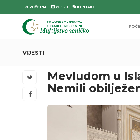
POČETNA
VIJESTI
KONTAKT
POČ
VIJESTI
Mevludom u Is
Nemili obilježe