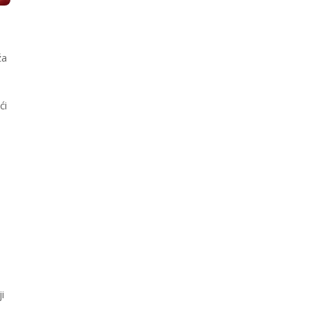
ža
ći
i