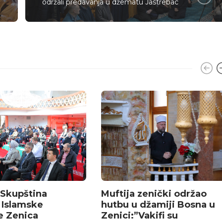
održali predavanja u džematu Jastrebac
Skupština
Muftija zenički održao
 Islamske
hutbu u džamiji Bosna u
e Zenica
Zenici:”Vakifi su