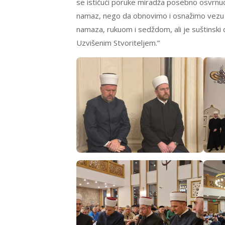
se ističući poruke miradža posebno osvrnu
namaz, nego da obnovimo i osnažimo vezu 
namaza, rukuom i sedždom, ali je suštinsk
Uzvišenim Stvoriteljem.”