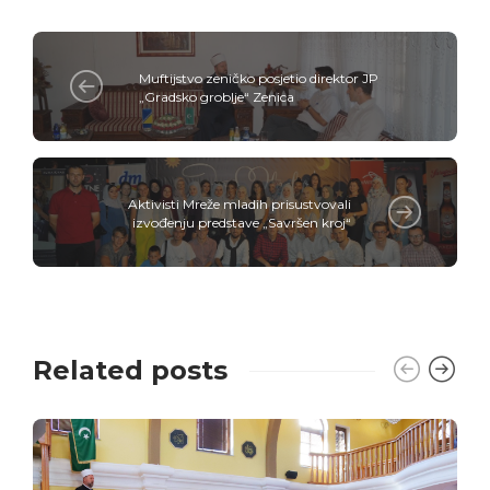
Muftijstvo zeničko posjetio direktor JP
„Gradsko groblje“ Zenica
Aktivisti Mreže mladih prisustvovali
izvođenju predstave „Savršen kroj“
Related posts