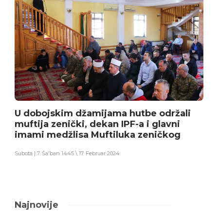
U dobojskim džamijama hutbe održali
muftija zenički, dekan IPF-a i glavni
imami medžlisa Muftiluka zeničkog
Subota | 7. Ša'ban 1445 \ 17. Februar 2024
Najnovije