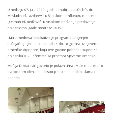
U nedjelju 07. jula 2019. godine muftija zenički hfz. dr.
Mevludin ef. Dizdarević u školskom amfiteatru medrese
„Osman ef. Redžović“ u Visokom održao je predavanje
polaznicima „Male medrese 2019.“
„Mala medresa“ edukativni je program namijenjen
bošnjačkoj djeci , uzrasta od 14 do 18 godina, iz sjeverno-
američke dijaspore, koju ove godine pohađa ukupno 58
polaznika iz 23 džemata sa prostora Sjeverne Amerike.
Muftija Dizdarević govorio je polaznicima „Male medrese“ o
evropskom identitetu i historiji susreta i dodira Islama i
Zapada.