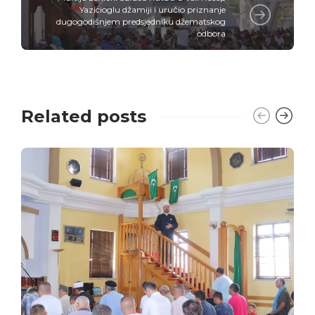
Yazicioglu džamiji i uručio priznanje
dugogodišnjem predsjedniku džematskog
odbora
Related posts