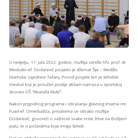
U nedjelju, 17. jula 2022. godine, muftija zenički hfz. prof. dr.
Mevludin-ef. Dizdarević posjetio je džemat Šije – Medžlis
Islamske zajednice Tešanj. Povod posjete bio je šehidski
mevlud koji je proučen poslije akšam-namaza u sportskoj
dvorani OŠ “Mustafa Mulić”.
Nakon prigodnog programa i obraćanja glavnog imama mr.
Fuad-ef. Omerbašića, prisutnima se obratio muftija
Dizdarević, govoreći o važnosti svake vrste žrtve na Božijem
putu, te o počastima koje imaju šehidi.
Datum obilježavanja mevluda vezan je za 17. juli kada je od