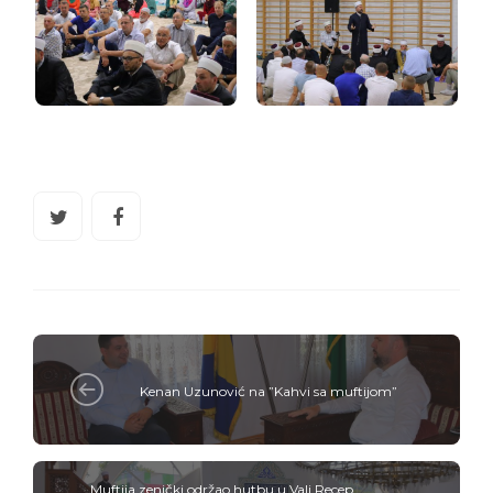
Kenan Uzunović na ”Kahvi sa muftijom”
Muftija zenički održao hutbu u Vali Recep