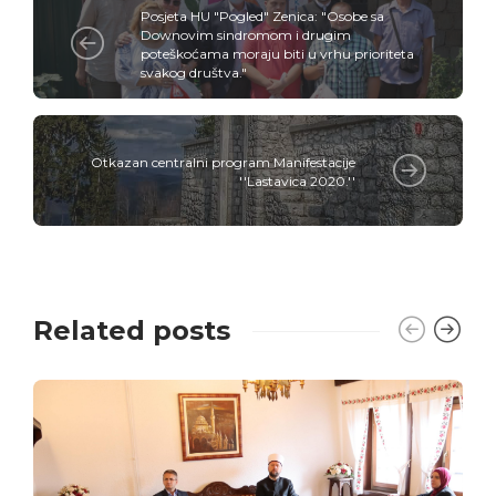
Posjeta HU "Pogled" Zenica: "Osobe sa
Downovim sindromom i drugim
poteškoćama moraju biti u vrhu prioriteta
svakog društva."
Otkazan centralni program Manifestacije
''Lastavica 2020.''
Related posts