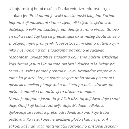
U bajramskoj hutbi muftija Dizdarević, između ostaloga,
istakao je:
“Pred nama je veliki muslimanski blagdan Kurban
bajram koji muslimani širom svijeta, ali i cijelo čovječanstvo
dočekuju u velikom iskušenju pandemije korona virusa. Gotovo
svi oblici i sadržaji koji su predstavljali okvir našeg života su se u
značajnoj mjeri promjenili. Naprosto, svi mi idemo putem kojim
niko nije hodio i u tim situacijama potrebno je sačuvati
razboritost i prilagoditi se situaciji u koju smo bačeni. Iskušenja
koja živimo jesu teška ali smo preživjeli daleko teže belaje pa
ćemo uz Božiju pomoć prebroditi i ovo. Besplodne rasprave o
tome ko je kriv i brojne teorije zavjere treba staviti po strani i
postaviti temeljno pitanje kako da štetu po naše zdravlje, po
našu ekonomiju i po našu vjeru učinimo manjom.
Nama je potpuno jasno da je Allah dž.š. taj koji život daje i smrt
daje, Onaj koji bolest i zdravlje daje. Međutim, Allahovo
djelovanje se realizira preko određenih zakona koje treba
poštovati. Ko te zakone ne uvažava plaća skupu cijenu. A ti
zakoni kažu da valja matematički racionalno pristupiti svakom