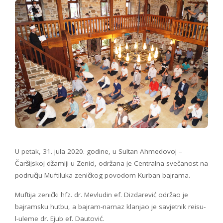
U petak, 31. jula 2020. godine, u Sultan Ahmedovoj –
Čaršijskoj džamiji u Zenici, održana je Centralna svečanost na
području Muftiluka zeničkog povodom Kurban bajrama.
Muftija zenički hfz. dr. Mevludin ef. Dizdarević održao je
bajramsku hutbu, a bajram-namaz klanjao je savjetnik reisu-
l-uleme dr. Ejub ef. Dautović.