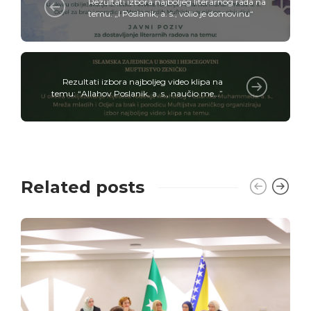
Rezultati izbora najboljeg literarnog rada na
temu: „I Poslanik, a. s., volio je domovinu“
Rezultati izbora najboljeg video klipa na
temu: “Allahov Poslanik, a. s., naučio me…”
Related posts