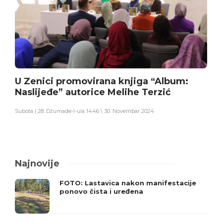
U Zenici promovirana knjiga “Album:
Naslijeđe” autorice Melihe Terzić
Subota | 28. Džumade-l-ula 1446 \ 30. Novembar 2024
Najnovije
FOTO: Lastavica nakon manifestacije
ponovo čista i uređena