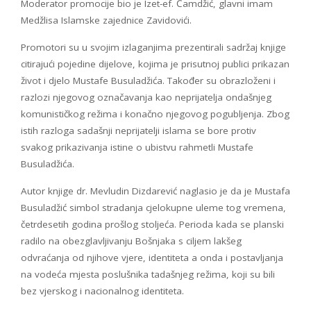
Moderator promocije bio je Izet-ef. Čamdžić, glavni imam
Medžlisa Islamske zajednice Zavidovići.
Promotori su u svojim izlaganjima prezentirali sadržaj knjige
citirajući pojedine dijelove, kojima je prisutnoj publici prikazan
život i djelo Mustafe Busuladžića. Također su obrazloženi i
razlozi njegovog označavanja kao neprijatelja ondašnjeg
komunističkog režima i konačno njegovog pogubljenja. Zbog
istih razloga sadašnji neprijatelji islama se bore protiv
svakog prikazivanja istine o ubistvu rahmetli Mustafe
Busuladžića.
Autor knjige dr. Mevludin Dizdarević naglasio je da je Mustafa
Busuladžić simbol stradanja cjelokupne uleme tog vremena,
četrdesetih godina prošlog stoljeća. Perioda kada se planski
radilo na obezglavljivanju Bošnjaka s ciljem lakšeg
odvraćanja od njihove vjere, identiteta a onda i postavljanja
na vodeća mjesta poslušnika tadašnjeg režima, koji su bili
bez vjerskog i nacionalnog identiteta.