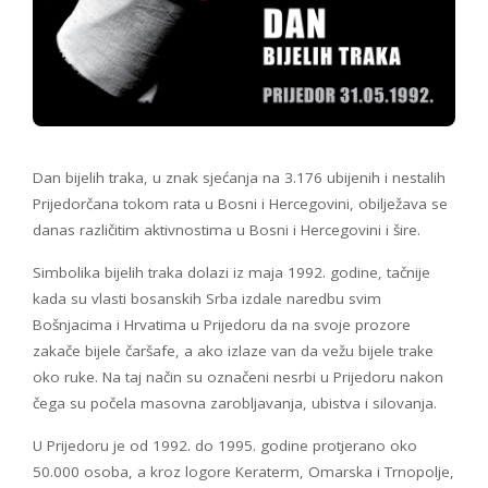
Dan bijelih traka, u znak sjećanja na 3.176 ubijenih i nestalih
Prijedorčana tokom rata u Bosni i Hercegovini, obilježava se
danas različitim aktivnostima u Bosni i Hercegovini i šire.
Simbolika bijelih traka dolazi iz maja 1992. godine, tačnije
kada su vlasti bosanskih Srba izdale naredbu svim
Bošnjacima i Hrvatima u Prijedoru da na svoje prozore
zakače bijele čaršafe, a ako izlaze van da vežu bijele trake
oko ruke. Na taj način su označeni nesrbi u Prijedoru nakon
čega su počela masovna zarobljavanja, ubistva i silovanja.
U Prijedoru je od 1992. do 1995. godine protjerano oko
50.000 osoba, a kroz logore Keraterm, Omarska i Trnopolje,