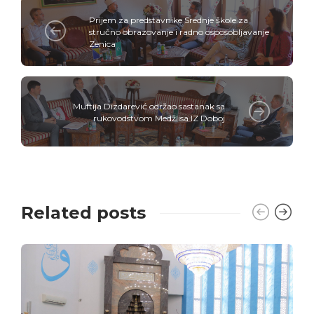
Prijem za predstavnike Srednje škole za
stručno obrazovanje i radno osposobljavanje
Zenica
Muftija Dizdarević održao sastanak sa
rukovodstvom Medžlisa IZ Doboj
Related posts