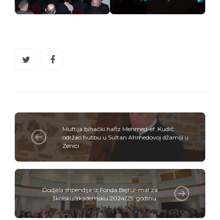
Muftija bihaćki hafiz Mehmed-ef. Kudić
održao hutbu u Sultan Ahmedovoj džamiji u
Zenici
Dodjela stipendija iz Fonda Bejtul-mal za
školsku/akademsku 2024/25. godinu.