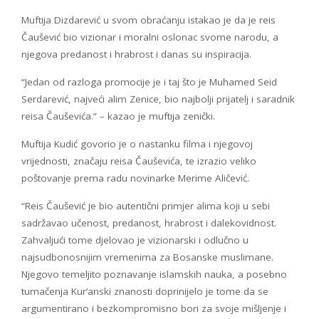
Muftija Dizdarević u svom obraćanju istakao je da je reis
Čaušević bio vizionar i moralni oslonac svome narodu, a
njegova predanost i hrabrost i danas su inspiracija.
“Jedan od razloga promocije je i taj što je Muhamed Seid
Serdarević, najveći alim Zenice, bio najbolji prijatelj i saradnik
reisa Čauševića.” – kazao je muftija zenički.
Muftija Kudić govorio je o nastanku filma i njegovoj
vrijednosti, značaju reisa Čauševića, te izrazio veliko
poštovanje prema radu novinarke Merime Aličević.
“Reis Čaušević je bio autentični primjer alima koji u sebi
sadržavao učenost, predanost, hrabrost i dalekovidnost.
Zahvaljući tome djelovao je vizionarski i odlučno u
najsudbonosnijim vremenima za Bosanske muslimane.
Njegovo temeljito poznavanje islamskih nauka, a posebno
tumačenja Kur’anski znanosti doprinijelo je tome da se
argumentirano i bezkompromisno bori za svoje mišljenje i