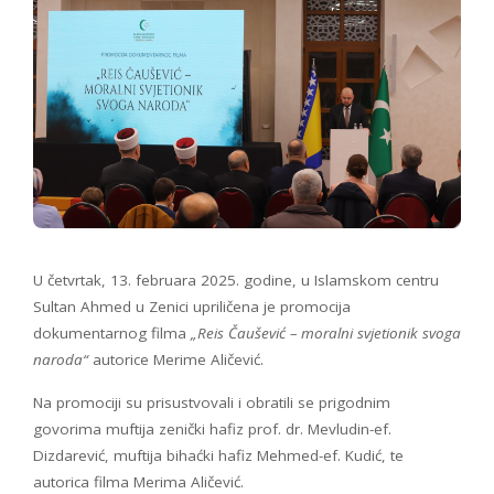
U četvrtak, 13. februara 2025. godine, u Islamskom centru
Sultan Ahmed u Zenici upriličena je promocija
dokumentarnog filma
„Reis Čaušević – moralni svjetionik svoga
naroda“
autorice Merime Aličević.
Na promociji su prisustvovali i obratili se prigodnim
govorima muftija zenički hafiz prof. dr. Mevludin-ef.
Dizdarević, muftija bihaćki hafiz Mehmed-ef. Kudić, te
autorica filma Merima Aličević.