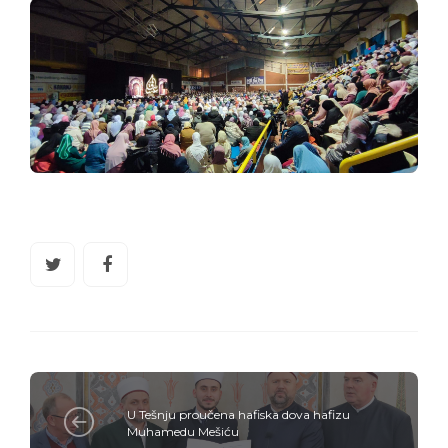
U Tešnju proučena hafiska dova hafizu
Muhamedu Mešiću