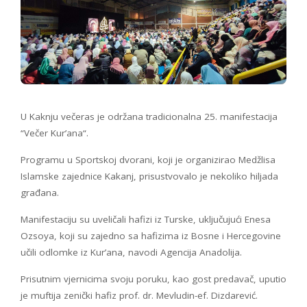
U Kaknju večeras je održana tradicionalna 25. manifestacija
“Večer Kur’ana“.
Programu u Sportskoj dvorani, koji je organizirao Medžlisa
Islamske zajednice Kakanj, prisustvovalo je nekoliko hiljada
građana.
Manifestaciju su uveličali hafizi iz Turske, uključujući Enesa
Ozsoya, koji su zajedno sa hafizima iz Bosne i Hercegovine
učili odlomke iz Kur’ana, navodi Agencija Anadolija.
Prisutnim vjernicima svoju poruku, kao gost predavač, uputio
je muftija zenički hafiz prof. dr. Mevludin-ef. Dizdarević.