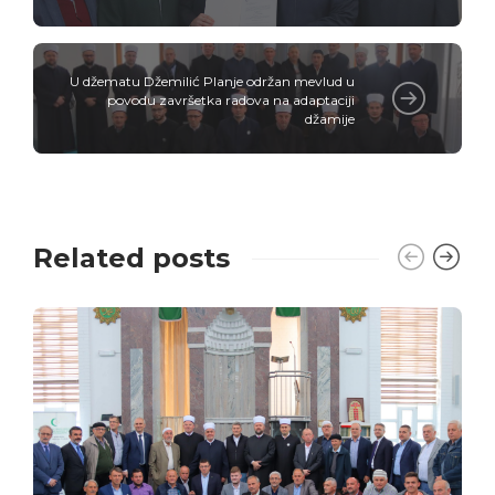
U džematu Džemilić Planje održan mevlud u
povodu završetka radova na adaptaciji
džamije
Related posts