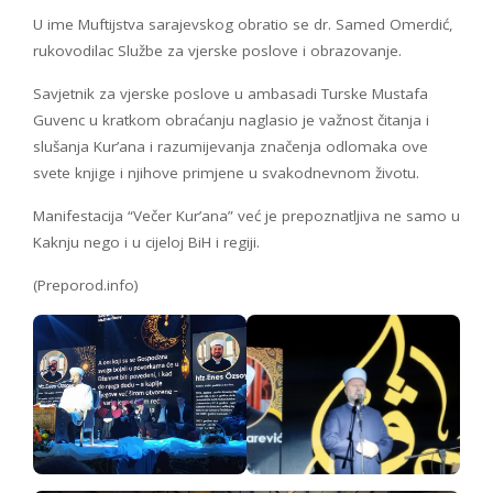
U ime Muftijstva sarajevskog obratio se dr. Samed Omerdić,
rukovodilac Službe za vjerske poslove i obrazovanje.
Savjetnik za vjerske poslove u ambasadi Turske Mustafa
Guvenc u kratkom obraćanju naglasio je važnost čitanja i
slušanja Kur’ana i razumijevanja značenja odlomaka ove
svete knjige i njihove primjene u svakodnevnom životu.
Manifestacija “Večer Kur’ana” već je prepoznatljiva ne samo u
Kaknju nego i u cijeloj BiH i regiji.
(Preporod.info)