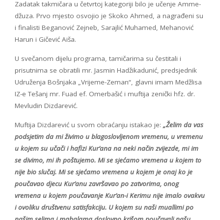
Zadatak takmičara u četvrtoj kategoriji bilo je učenje Amme-
džuza. Prvo mjesto osvojio je Skoko Ahmed, a nagrađeni su
i finalisti Beganović Zejneb, Sarajlić Muhamed, Mehanović
Harun i Gičević Aiša.
U svečanom dijelu programa, tamičarima su čestitali i
prisutnima se obratili mr. Jasmin Hadžikadunić, predsjednik
Udruženja Bošnjaka „Vrijeme-Zeman“, glavni imam Medžlisa
IZ-e Tešanj mr. Fuad ef. Omerbašić i muftija zenički hfz. dr.
Mevludin Dizdarević.
Muftija Dizdarević u svom obraćanju istakao je:
„Želim da vas
podsjetim da mi živimo u blagoslovljenom vremenu, u vremenu
u kojem su učači i hafizi Kur’ana na neki način zvijezde, mi im
se divimo, mi ih poštujemo. Mi se sjećamo vremena u kojem to
nije bio slučaj. Mi se sjećamo vremena u kojem je onaj ko je
poučavao djecu Kur’anu završavao po zatvorima, onog
vremena u kojem poučavanje Kur’an-i Kerimu nije imalo ovakvu
i ovoliku društvenu satisfakciju. U kojem su naši muallimi po
našim selima i mahalama doslovno krišom poučavali našu