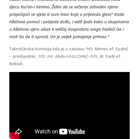
djecu Kur’an-i Kerimu. Želim da se večeras zahvalim njima
prisjećajući se ajeta iz sure Nasr koja u prijevodu glasi:“ Kada
Allahova pomoć i pobjeda dođu, i vidiš ljude kako u skupinama
u Allahovu vjeru ulaze ti veličaj Gospodara svoga hvaleći Ga i
moli Ga da ti oprosti, On je uvijek pokajanje primao.“
Takmičarska komisija bila je u sastavu: hfz. Mirnes ef. Spahić
– predsjednik, hfz. mr. Abdu-l-Aziz Drkić i hfz. dr. Fadil ef.
Bektaš.