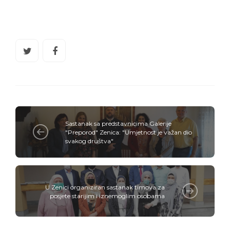
Sastanak sa predstavnicima Galerije
"Preporod" Zenica: "Umjetnost je važan dio
svakog društva"
U Zenici organiziran sastanak timova za
posjete starijim i iznemoglim osobama