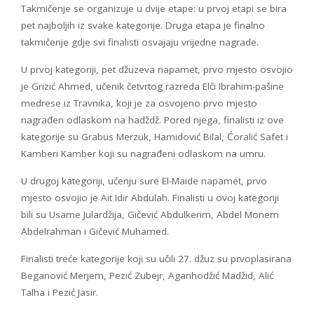
Takmičenje se organizuje u dvije etape: u prvoj etapi se bira
pet najboljih iz svake kategorije. Druga etapa je finalno
takmičenje gdje svi finalisti osvajaju vrijedne nagrade.
U prvoj kategoriji, pet džuzeva napamet, prvo mjesto osvojio
je Grizić Ahmed, učenik četvrtog razreda Elči Ibrahim-pašine
medrese iz Travnika, koji je za osvojeno prvo mjesto
nagrađen odlaskom na hadždž. Pored njega, finalisti iz ove
kategorije su Grabus Merzuk, Hamidović Bilal, Ćoralić Safet i
Kamberi Kamber koji su nagrađeni odlaskom na umru.
U drugoj kategoriji, učenju sure El-Maide napamet, prvo
mjesto osvojio je Ait Idir Abdulah. Finalisti u ovoj kategoriji
bili su Usame Julardžija, Gičević Abdulkerim, Abdel Monem
Abdelrahman i Gičević Muhamed.
Finalisti treće kategorije koji su učili 27. džuz su prvoplasirana
Beganović Merjem, Pezić Zubejr, Aganhodžić Madžid, Alić
Talha i Pezić Jasir.