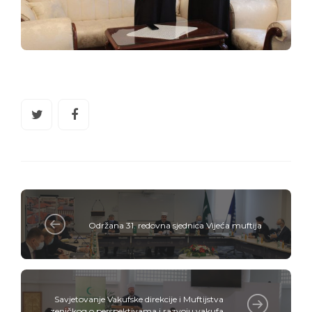
Održana 31. redovna sjednica Vijeća muftija
Savjetovanje Vakufske direkcije i Muftijstva
zeničkog o perspektivama i razvoju vakufa