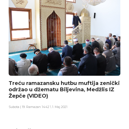
Treću ramazansku hutbu muftija zenički
održao u džematu Biljevina, Medžlis IZ
Žepče (VIDEO)
Subota | 19. Ramazan 1442 \ 1. Maj 2021