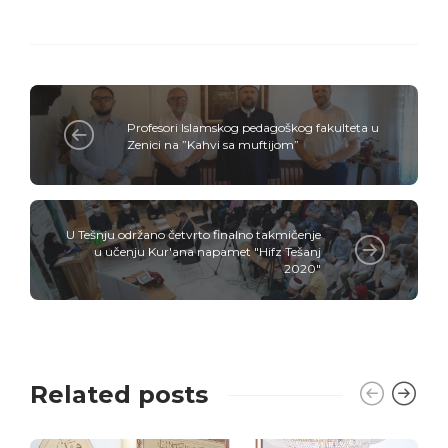
Profesori Islamskog pedagoškog fakulteta u
Zenici na ”Kahvi sa muftijom”
U Tešnju održano četvrto finalno takmičenje
u učenju Kur'ana napamet "Hifz Tešanj
2020"
Related posts