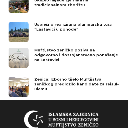
okupio hiljade vjernika na
tradicionalnom zborištu
Uspješno realizirana planinarska tura
”Lastavici u pohode”
Muftijstvo zeničko poziva na
odgovorno i dostojanstveno ponašanje
na Lastavici
Zenica: Izborno tijelo Muftijstva
zeničkog predložilo kandidate za reisul-
ulemu