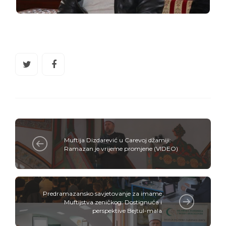
Muftija Dizdarević u Carevoj džamiji:
Ramazan je vrijeme promjene (VIDEO)
Predramazansko savjetovanje za imame
Muftijstva zeničkog: Dostignuća i
perspektive Bejtul-mala