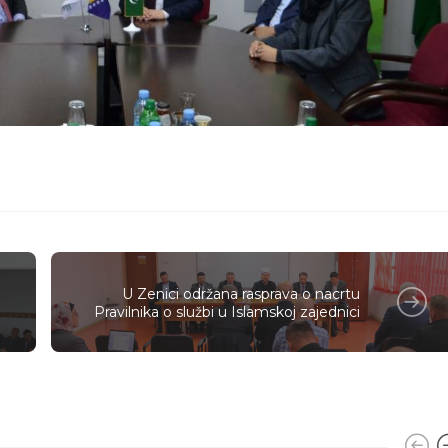
U Zenici održana rasprava o nacrtu
Pravilnika o službi u Islamskoj zajednici