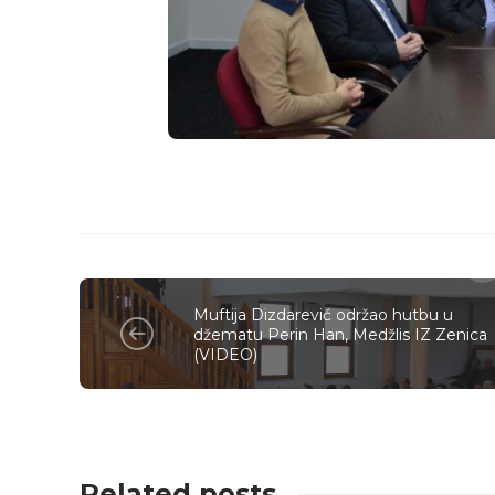
Muftija Dizdarević održao hutbu u
džematu Perin Han, Medžlis IZ Zenica
(VIDEO)
Related posts