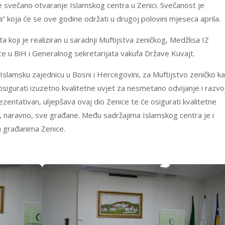
svečano otvaranje Islamskog centra u Zenici. Svečanost je
a“ koja će se ove godine održati u drugoj polovini mjeseca aprila.
a koji je realiziran u saradnji Muftijstva zeničkog, Medžlisa IZ
ce u BiH i Generalnog sekretarijata vakufa Države Kuvajt.
 Islamsku zajednicu u Bosni i Hercegovini, za Muftijstvo zeničko k
osigurati izuzetno kvalitetne uvjet za nesmetano odvijanje i razvo
ezentativan, uljepšava ovaj dio Zenice te će osigurati kvalitetne
i, naravno, sve građane. Među sadržajima Islamskog centra je i
im građanima Zenice.