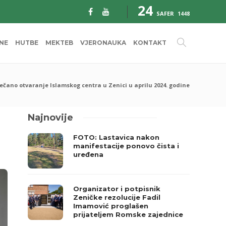
24
SAFER
1448
INE
HUTBE
MEKTEB
VJERONAUKA
KONTAKT
ečano otvaranje Islamskog centra u Zenici u aprilu 2024. godine
Najnovije
FOTO: Lastavica nakon
manifestacije ponovo čista i
uređena
Organizator i potpisnik
Zeničke rezolucije Fadil
Imamović proglašen
prijateljem Romske zajednice