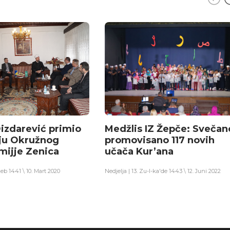
Dizdarević primio
Medžlis IZ Žepče: Svečan
ju Okružnog
promovisano 117 novih
lmijje Zenica
učača Kur’ana
žeb 1441 \ 10. Mart 2020
Nedjelja | 13. Zu-l-ka'de 1443 \ 12. Juni 2022