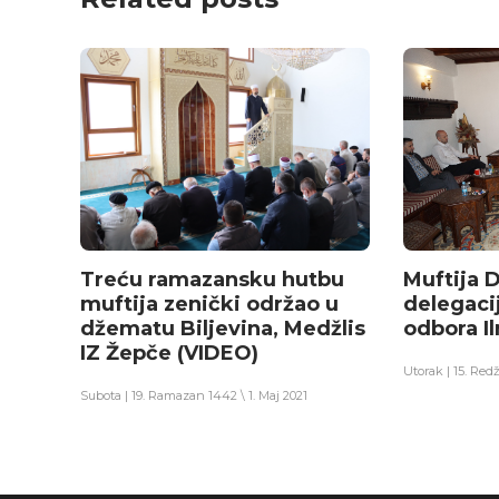
Treću ramazansku hutbu
Muftija 
muftija zenički održao u
delegaci
džematu Biljevina, Medžlis
odbora I
IZ Žepče (VIDEO)
Utorak | 15. Red
Subota | 19. Ramazan 1442 \ 1. Maj 2021