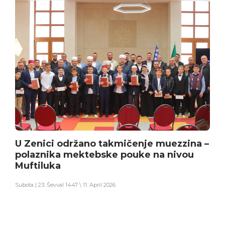
U Zenici održano takmičenje muezzina –
polaznika mektebske pouke na nivou
Muftiluka
Subota | 23. Ševval 1447 \ 11. April 2026