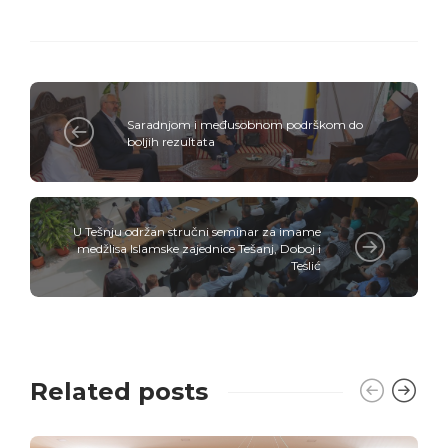
Saradnjom i međusobnom podrškom do
boljih rezultata
U Tešnju održan stručni seminar za imame
medžlisa Islamske zajednice Tešanj, Doboj i
Teslić
Related posts