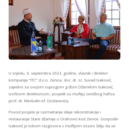
U srijedu, 6. septembra 2023. godine, vlasnik i direktor
kompanije “ITC” d.o.o. Zenica, doc. dr. sc. Suvad Isaković,
zajedno sa svojom suprugom g-đom Džemilom Isaković,
izvršnom direktoricom, posjetili su muftiju zeničkog hafiza
prof. dr. Mevludin-ef. Dizdarevića.
Povod posjete je razmatranje ideje rekonstrukcije i
restauracije Stare džamije u Orahovici kod Zenice. Gospodin
Isaković je tokom razgovora s muftijom izrazio želju da se