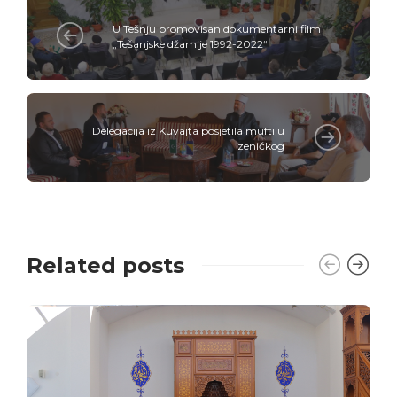
U Tešnju promovisan dokumentarni film
„Tešanjske džamije 1992-2022“
Delegacija iz Kuvajta posjetila muftiju
zeničkog
Related posts