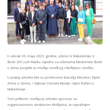
U utorak 09. maja 2023. godine, učenici iz Makedonije iz
škole Zef Lush Marku zajedno sa učenicima Medicinske škole
u Zenici posjetili su muftiju zeničkog i Muftijstvo zeničko.
U pratnji učenika bile su profesorice Baručija Mersiha i Bjelić
Amra iz Zenice, i Giljman Osmani-Musliji i Ajten Đaferi iz
Makedonije.
Tom prilikom, muftija je učenike upoznao sa
organizacionom strukturom Muftijstva, te najvažnijim