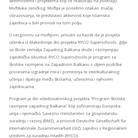
aktivnostima i projektima koji se realiziraju na području
Muftiluka zeničkog. Muftija je posebno istakao značaj
obrazovanja, te predstavio aktivnosti koje Islamska
zajednica u BiH provodi na tom polju.
U razgovoru sa muftijom, prisutni su kazali da je posjeta
učenika iz Makedonije dio projekta RYCO Superschools, gdje
se škole zemalja Zapadnog Balkana druže i razmjenjuju
zajednička iskustva. RYCO Superschools je program za
školske razmjene na Zapadnom Balkanu s ciljem podrške
procesima izgradnje mira i pomirenja te interkulturalnog
učenja i dijaloga među školama, učenicima i njihovim
zajednicama.
Program je dio višedonatorskog projekta “Program školske
razmjene zapadnog Balkana” koji sufinanciraju Europska
unija i njemačko Savezno ministarstvo za gospodarsku
suradnju i razvoj (BMZ), a provodi Deutsche Gesellschaft für
Internationale Zusammenarbeit (GIZ) zajedno s Regionalnim
uredom za suradnju mladih (RYCO).