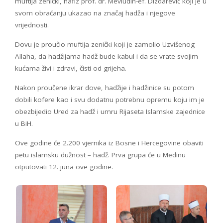
muftija zenički, hafiz prof. dr. Mevludin-ef. Dizdarević koji je u
svom obraćanju ukazao na značaj hadža i njegove
vrijednosti.
Dovu je proučio muftija zenički koji je zamolio Uzvišenog
Allaha, da hadžijama hadž bude kabul i da se vrate svojim
kućama živi i zdravi, čisti od grijeha.
Nakon proučene ikrar dove, hadžije i hadžinice su potom
dobili kofere kao i svu dodatnu potrebnu opremu koju im je
obezbijedio Ured za hadž i umru Rijaseta Islamske zajednice
u BiH.
Ove godine će 2.200 vjernika iz Bosne i Hercegovine obaviti
petu islamsku dužnost – hadž. Prva grupa će u Medinu
otputovati 12. juna ove godine.