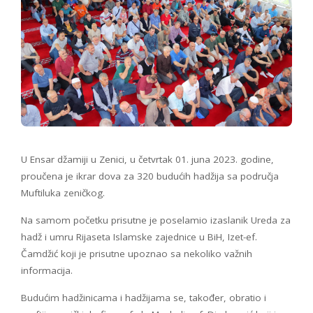
U Ensar džamiji u Zenici, u četvrtak 01. juna 2023. godine,
proučena je ikrar dova za 320 budućih hadžija sa područja
Muftiluka zeničkog.
Na samom početku prisutne je poselamio izaslanik Ureda za
hadž i umru Rijaseta Islamske zajednice u BiH, Izet-ef.
Čamdžić koji je prisutne upoznao sa nekoliko važnih
informacija.
Budućim hadžinicama i hadžijama se, također, obratio i