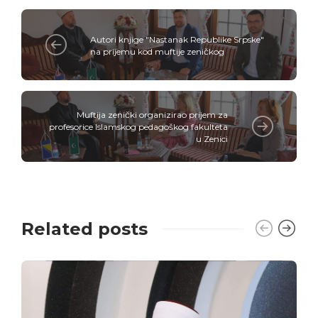
Autori knjige "Nastanak Republike Srpske"
na prijemu kod muftije zeničkog
Muftija zenički organizirao prijem za
profesorice Islamskog pedagoškog fakulteta
u Zenici
Related posts