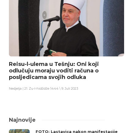
Reisu-l-ulema u Tešnju: Oni koji
odlučuju moraju voditi računa o
posljedicama svojih odluka
Nedjelja | 21. Zu-l-hidždže 1444 \ 9. Juli 2023
Najnovije
FOTO: Lastavica nakon manifestacije