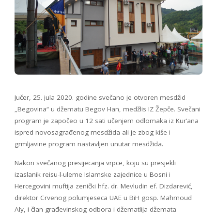
Jučer, 25. jula 2020. godine svečano je otvoren mesdžid
„Begovina“ u džematu Begov Han, medžlis IZ Žepče. Svečani
program je započeo u 12 sati učenjem odlomaka iz Kur’ana
ispred novosagrađenog mesdžida ali je zbog kiše i
grmljavine program nastavljen unutar mesdžida.
Nakon svečanog presijecanja vrpce, koju su presjekli
izaslanik reisu-l-uleme Islamske zajednice u Bosni i
Hercegovini muftija zenički hfz. dr. Mevludin ef. Dizdarević,
direktor Crvenog polumjeseca UAE u BiH gosp. Mahmoud
Aly, i član građevinskog odbora i džematlija džemata