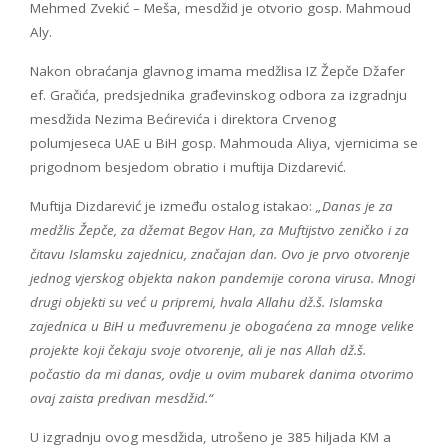
Mehmed Zvekić – Meša, mesdžid je otvorio gosp. Mahmoud
Aly.
Nakon obraćanja glavnog imama medžlisa IZ Žepče Džafer
ef. Gračića, predsjednika građevinskog odbora za izgradnju
mesdžida Nezima Bećirevića i direktora Crvenog
polumjeseca UAE u BiH gosp. Mahmouda Aliya, vjernicima se
prigodnom besjedom obratio i muftija Dizdarević.
Muftija Dizdarević je između ostalog istakao:
„Danas je za
medžlis Žepče, za džemat Begov Han, za Muftijstvo zeničko i za
čitavu Islamsku zajednicu, značajan dan. Ovo je prvo otvorenje
jednog vjerskog objekta nakon pandemije corona virusa. Mnogi
drugi objekti su već u pripremi, hvala Allahu dž.š. Islamska
zajednica u BiH u međuvremenu je obogaćena za mnoge velike
projekte koji čekaju svoje otvorenje, ali je nas Allah dž.š.
počastio da mi danas, ovdje u ovim mubarek danima otvorimo
ovaj zaista predivan mesdžid.“
U izgradnju ovog mesdžida, utrošeno je 385 hiljada KM a