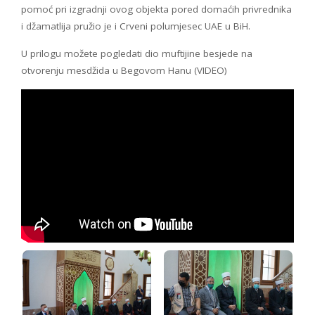
pomoć pri izgradnji ovog objekta pored domaćih privrednika
i džamatlija pružio je i Crveni polumjesec UAE u BiH.
U prilogu možete pogledati dio muftijine besjede na
otvorenju mesdžida u Begovom Hanu (VIDEO)