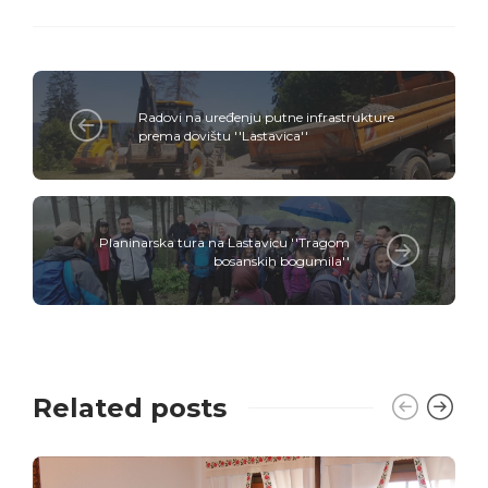
Radovi na uređenju putne infrastrukture
prema dovištu ''Lastavica''
Planinarska tura na Lastavicu ''Tragom
bosanskih bogumila''
Related posts