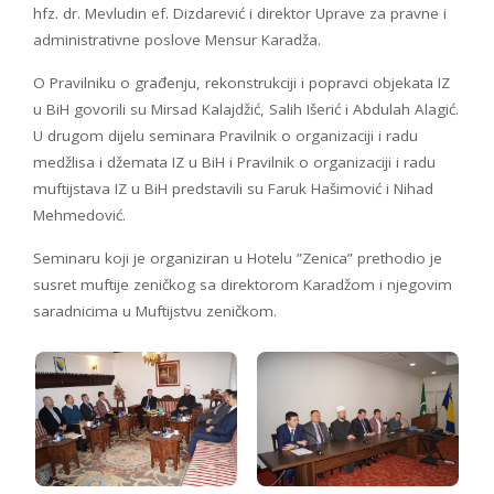
hfz. dr. Mevludin ef. Dizdarević i direktor Uprave za pravne i
administrativne poslove Mensur Karadža.
O Pravilniku o građenju, rekonstrukciji i popravci objekata IZ
u BiH govorili su Mirsad Kalajdžić, Salih Išerić i Abdulah Alagić.
U drugom dijelu seminara Pravilnik o organizaciji i radu
medžlisa i džemata IZ u BiH i Pravilnik o organizaciji i radu
muftijstava IZ u BiH predstavili su Faruk Hašimović i Nihad
Mehmedović.
Seminaru koji je organiziran u Hotelu ”Zenica” prethodio je
susret muftije zeničkog sa direktorom Karadžom i njegovim
saradnicima u Muftijstvu zeničkom.