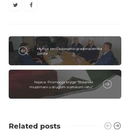
Muftija zenički posjetio gradonačelnika
Zenice
Najava: Promocija knjige "Bosanski
muslimani u drugom svjetskom ratu"
Related posts