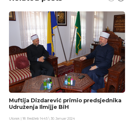
Muftija Dizdarević primio predsjednika
Udruženja Ilmijje BiH
Utorak | 18. Redžeb 1445 \ 30. Januar 2024