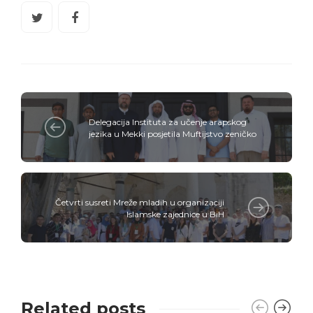
Delegacija Instituta za učenje arapskog
jezika u Mekki posjetila Muftijstvo zeničko
Četvrti susreti Mreže mladih u organizaciji
Islamske zajednice u BiH
Related posts