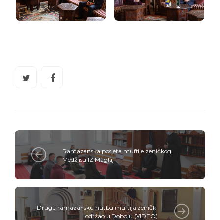
Ramazanska posjeta muftije zeničkog
Medžlisu IZ Maglaj
Drugu ramazansku hutbu muftija zenički
održao u Doboju (VIDEO)