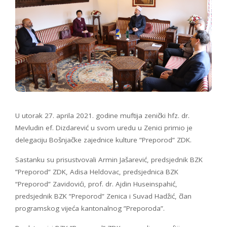
U utorak 27. aprila 2021. godine muftija zenički hfz. dr.
Mevludin ef. Dizdarević u svom uredu u Zenici primio je
delegaciju Bošnjačke zajednice kulture ”Preporod” ZDK.
Sastanku su prisustvovali Armin Jašarević, predsjednik BZK
”Preporod” ZDK, Adisa Heldovac, predsjednica BZK
“Preporod” Zavidovići, prof. dr. Ajdin Huseinspahić,
predsjednik BZK ”Preporod” Zenica i Suvad Hadžić, član
programskog vijeća kantonalnog ”Preporoda”.