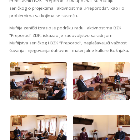
Predstavnici BZK ”Preporod” ZDK upoznali su muftiju
zeničkog o projektima i aktivnostima „Preporoda“, kao i o
problemima sa kojima se susreću.
Muftija zenički izrazio je podršku radu i aktivnostima BZK
”Preporod” ZDK, iskazao je zadovoljstvo saradnjom
Muftijstva zeničkog i BZK ”Preporod”, naglašavajući važnost
čuvanja i njegovanja duhovne i materijalne kulture Bošnjaka.