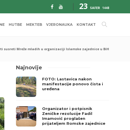
23
SAFER
1448
INE
HUTBE
MEKTEB
VJERONAUKA
KONTAKT
rti susreti Mreže mladih u organizaciji Islamske zajednice u BiH
Najnovije
FOTO: Lastavica nakon
manifestacije ponovo čista i
uređena
Organizator i potpisnik
Zeničke rezolucije Fadil
Imamović proglašen
prijateljem Romske zajednice