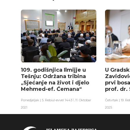
109. godišnjica Ilmijje u
U Gradsk
Tešnju: Održana tribina
Zavidov
„Sjećanje na život i djelo
prvi bosa
Mehmed-ef. Ćemana“
prof. dr.
Ponedjeljak | 5. Rebiul-evvel 1443 \ 11. Oktobar
Četvrtak | 19. R
2021
2025