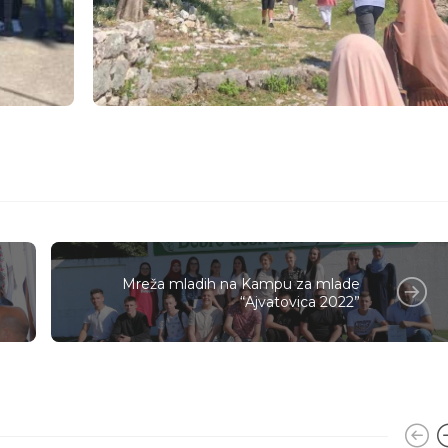
Mreža mladih na Kampu za mlade
“Ajvatovica 2022”