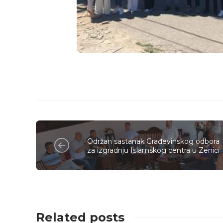
Održan sastanak Građevinskog odbora
za izgradnju Islamskog centra u Zenici
Related posts