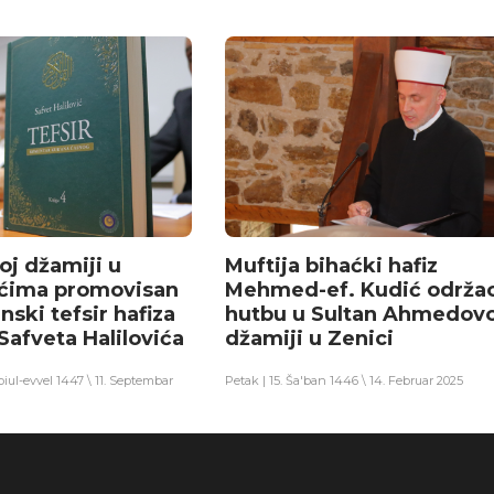
oj džamiji u
Muftija bihaćki hafiz
ićima promovisan
Mehmed-ef. Kudić održa
nski tefsir hafiza
hutbu u Sultan Ahmedovo
 Safveta Halilovića
džamiji u Zenici
ebiul-evvel 1447 \ 11. Septembar
Petak | 15. Ša'ban 1446 \ 14. Februar 2025