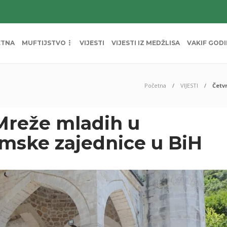
ETNA
MUFTIJSTVO
VIJESTI
VIJESTI IZ MEDŽLISA
VAKIF GOD
Početna
VIJESTI
Četv
 Mreže mladih u
lamske zajednice u BiH