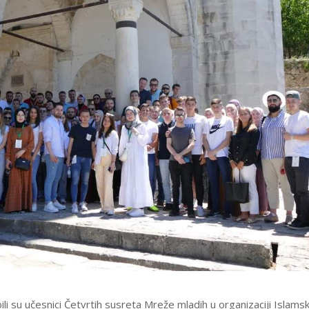
ili su učesnici Četvrtih susreta Mreže mladih u organizaciji Islams