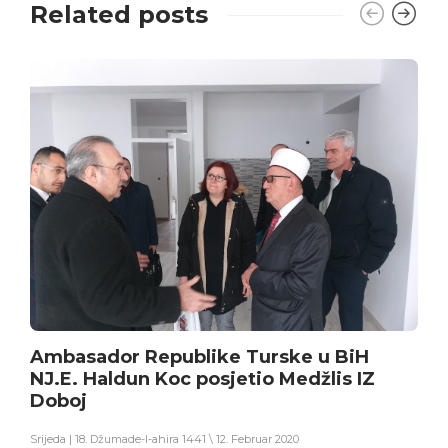
Related posts
Ambasador Republike Turske u BiH
NJ.E. Haldun Koc posjetio Medžlis IZ
Doboj
Srijeda | 18. Džumade-l-ahira 1441 \ 12. Februar 2020