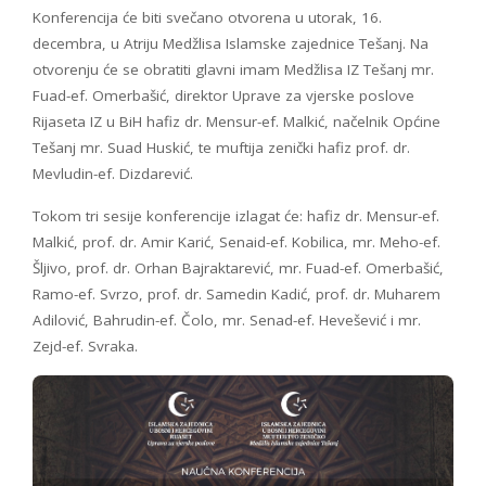
Konferencija će biti svečano otvorena u utorak, 16.
decembra, u Atriju Medžlisa Islamske zajednice Tešanj. Na
otvorenju će se obratiti glavni imam Medžlisa IZ Tešanj mr.
Fuad-ef. Omerbašić, direktor Uprave za vjerske poslove
Rijaseta IZ u BiH hafiz dr. Mensur-ef. Malkić, načelnik Općine
Tešanj mr. Suad Huskić, te muftija zenički hafiz prof. dr.
Mevludin-ef. Dizdarević.
Tokom tri sesije konferencije izlagat će: hafiz dr. Mensur-ef.
Malkić, prof. dr. Amir Karić, Senaid-ef. Kobilica, mr. Meho-ef.
Šljivo, prof. dr. Orhan Bajraktarević, mr. Fuad-ef. Omerbašić,
Ramo-ef. Svrzo, prof. dr. Samedin Kadić, prof. dr. Muharem
Adilović, Bahrudin-ef. Čolo, mr. Senad-ef. Hevešević i mr.
Zejd-ef. Svraka.