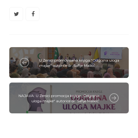
U Zenici promovisana knjiga “Odgojna uloga
majke” autorice dr. Safije Malkić
NAJAVA: U Zenici promocija knjige „Odgojna
uloga majke“ autorice dr. Safije Malkić