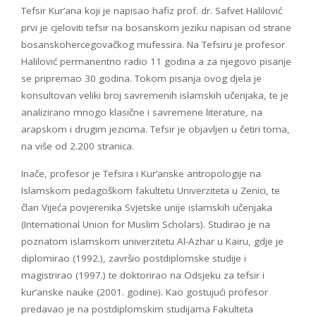
Tefsir Kur’ana koji je napisao hafiz prof. dr. Safvet Halilović
prvi je cjeloviti tefsir na bosanskom jeziku napisan od strane
bosanskohercegovačkog mufessira. Na Tefsiru je profesor
Halilović permanentno radio 11 godina a za njegovo pisanje
se pripremao 30 godina. Tokom pisanja ovog djela je
konsultovan veliki broj savremenih islamskih učenjaka, te je
analizirano mnogo klasične i savremene literature, na
arapskom i drugim jezicima. Tefsir je objavljen u četiri toma,
na više od 2.200 stranica.
Inače, profesor je Tefsira i Kur’anske antropologije na
Islamskom pedagoškom fakultetu Univerziteta u Zenici, te
član Vijeća povjerenika Svjetske unije islamskih učenjaka
(International Union for Muslim Scholars). Studirao je na
poznatom islamskom univerzitetu Al-Azhar u Kairu, gdje je
diplomirao (1992.), završio postdiplomske studije i
magistrirao (1997.) te doktorirao na Odsjeku za tefsir i
kur’anske nauke (2001. godine). Kao gostujući profesor
predavao je na postdiplomskim studijama Fakulteta