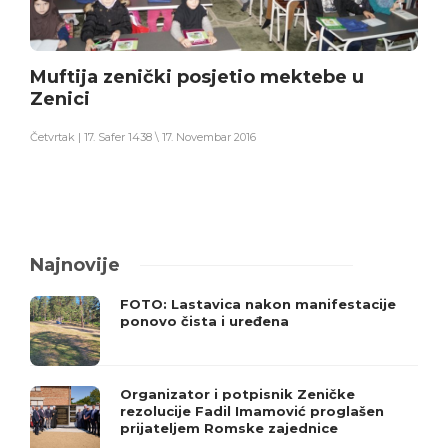
Muftija zenički posjetio mektebe u
Zenici
Četvrtak | 17. Safer 1438 \ 17. Novembar 2016
Najnovije
FOTO: Lastavica nakon manifestacije
ponovo čista i uređena
Organizator i potpisnik Zeničke
rezolucije Fadil Imamović proglašen
prijateljem Romske zajednice