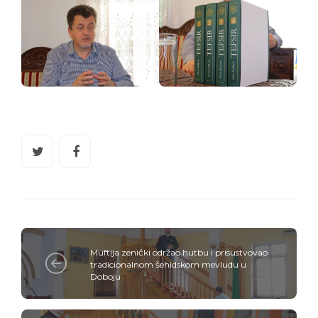
Muftija zenički održao hutbu i prisustvovao
tradicionalnom šehidskom mevludu u
Doboju