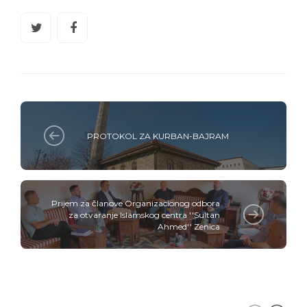
PROTOKOL ZA KURBAN-BAJRAM
Prijem za članove Organizacionog odbora
za otvaranje Islamskog centra ''Sultan
Ahmed'' Zenica