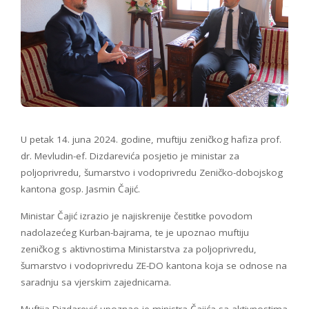
U petak 14. juna 2024. godine, muftiju zeničkog hafiza prof.
dr. Mevludin-ef. Dizdarevića posjetio je ministar za
poljoprivredu, šumarstvo i vodoprivredu Zeničko-dobojskog
kantona gosp. Jasmin Čajić.
Ministar Čajić izrazio je najiskrenije čestitke povodom
nadolazećeg Kurban-bajrama, te je upoznao muftiju
zeničkog s aktivnostima Ministarstva za poljoprivredu,
šumarstvo i vodoprivredu ZE-DO kantona koja se odnose na
saradnju sa vjerskim zajednicama.
Muftija Dizdarević upoznao je ministra Čajića sa aktivnostima