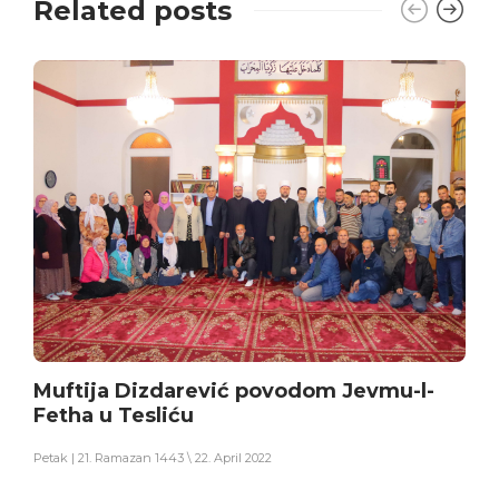
Related posts
Muftija Dizdarević povodom Jevmu-l-
Fetha u Tesliću
Petak | 21. Ramazan 1443 \ 22. April 2022